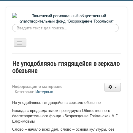
Искать...
Включить/
выключить
навигацию
Главная
Не уподобляясь глядящейся в зеркало
О фонде
обезьяне
Онлайн библиотека
Информация о материале
Видеоматериалы
Категория:
Интервью
Контакты
Не уподобляясь глядящейся в зеркало обезьяне
Сайт проекта Достоевский
Беседа с председателем президиума Общественного
благотворительно
го фонда «Возрождение Тобольска» А.Г.
Ермаковополе.рф
Елфимовым
Слово – начало всех дел, слово – основа культуры, без