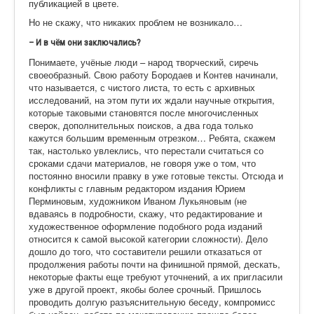
публикацией в цвете.
Но не скажу, что никаких проблем не возникало…
– И в чём они заключались?
Понимаете, учёные люди – народ творческий, сиречь
своеобразный. Свою работу Бородаев и Контев начинали,
что называется, с чистого листа, то есть с архивных
исследований, на этом пути их ждали научные открытия,
которые таковыми становятся после многочисленных
сверок, дополнительных поисков, а два года только
кажутся большим временным отрезком… Ребята, скажем
так, настолько увлеклись, что перестали считаться со
сроками сдачи материалов, не говоря уже о том, что
постоянно вносили правку в уже готовые тексты. Отсюда и
конфликты с главным редактором издания Юрием
Перминовым, художником Иваном Лукьяновым (не
вдаваясь в подробности, скажу, что редактирование и
художественное оформление подобного рода изданий
относится к самой высокой категории сложности). Дело
дошло до того, что составители решили отказаться от
продолжения работы почти на финишной прямой, дескать,
некоторые факты еще требуют уточнений, а их пригласили
уже в другой проект, якобы более срочный. Пришлось
проводить долгую разъяснительную беседу, компромисс