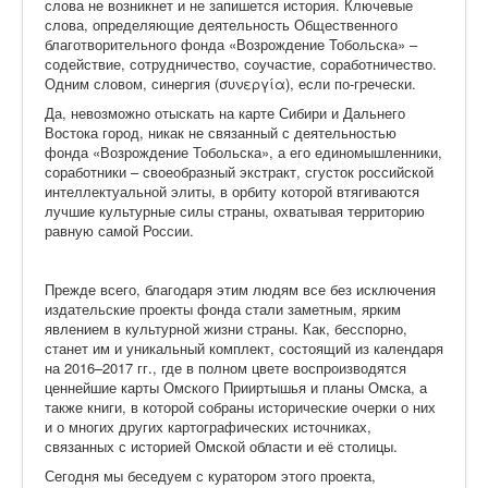
слова не возникнет и не запишется история. Ключевые
слова, определяющие деятельность Общественного
благотворительно
го фонда «Возрождение Тобольска» –
содействие, сотрудничество, соучастие, соработничество.
Одним словом, синергия (συνεργία), если по-гречески.
Да, невозможно отыскать на карте Сибири и Дальнего
Востока город, никак не связанный с деятельностью
фонда «Возрождение Тобольска», а его единомышленники,
соработники – своеобразный экстракт, сгусток российской
интеллектуальной элиты, в орбиту которой втягиваются
лучшие культурные силы страны, охватывая территорию
равную самой России.
Прежде всего, благодаря этим людям все без исключения
издательские проекты фонда стали заметным, ярким
явлением в культурной жизни страны. Как, бесспорно,
станет им и уникальный комплект, состоящий из календаря
на 2016–2017 гг., где в полном цвете воспроизводятся
ценнейшие карты Омского Прииртышья и планы Омска, а
также книги, в которой собраны исторические очерки о них
и о многих других картографических источниках,
связанных с историей Омской области и её столицы.
Сегодня мы беседуем с куратором этого проекта,