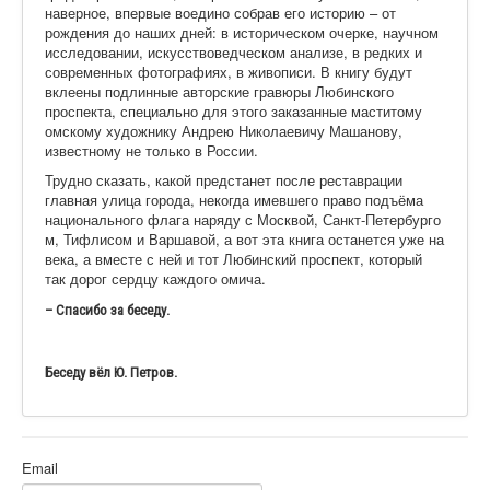
наверное, впервые воедино собрав его историю – от
рождения до наших дней: в историческом очерке, научном
исследовании, искусствоведческ
ом анализе, в редких и
современных фотографиях, в живописи. В книгу будут
вклеены подлинные авторские гравюры Любинского
проспекта, специально для этого заказанные маститому
омскому художнику Андрею Николаевичу Машанову,
известному не только в России.
Трудно сказать, какой предстанет после реставрации
главная улица города, некогда имевшего право подъёма
национального флага наряду с Москвой, Санкт-Петербурго
м, Тифлисом и Варшавой, а вот эта книга останется уже на
века, а вместе с ней и тот Любинский проспект, который
так дорог сердцу каждого омича.
– Спасибо за беседу.
Беседу вёл Ю. Петров.
Email