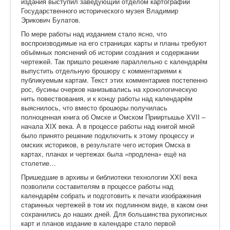
издания выступил заведующий отделом картографии
Государственного исторического музея Владимир
Эрикович Булатов.
По мере работы над изданием стало ясно, что
воспроизводимые на его страницах карты и планы требуют
объёмных пояснений об истории создания и содержании
чертежей. Так пришло решение параллельно с календарём
выпустить отдельную брошюру с комментариями к
публикуемым картам. Текст этих комментариев постепенно
рос, бусины очерков нанизывались на хронологическую
нить повествования, и к концу работы над календарём
выяснилось, что вместо брошюры получилась
полноценная книга об Омске и Омском Прииртышье XVII –
начала XIX века. А в процессе работы над книгой мной
было принято решение подключить к этому процессу и
омских историков, в результате чего история Омска в
картах, планах и чертежах была «продлена» ещё на
столетие…
Пришедшие в архивы и библиотеки технологии XXI века
позволили составителям в процессе работы над
календарём собрать и подготовить к печати изображения
старинных чертежей в том их подлинном виде, в каком они
сохранились до наших дней. Для большинства рукописных
карт и планов издание в календаре стало первой