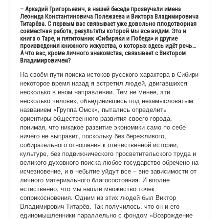
– Аркадий Григорьевич, в нашей беседе прозвучали имена
Леонида Константиновича Полежаева и Виктора Владимировича
Титарёва. С первым вас связывает уже довольно плодотворная
совместная работа, результаты которой мы все видим. Это и
книга о Таре, и пятитомник «Сибиряки и Победа» и другие
произведения книжного искусства, о которых здесь идёт речь…
А что вас, кроме личного знакомства, связывает с Виктором
Владимировичем?
На своём пути поиска истоков русского характера в Сибири
некоторое время назад я встретил людей, двигавшихся
несколько в ином направлении. Тем не менее, эти
несколько человек, объединившись под незамысловатым
названием «Группа Омск», пытались определить
ориентиры общественного развития своего города,
понимая, что никакое развитие экономики само по себе
ничего не выправит, поскольку без бережливого,
собирательного отношения к отечественной истории,
культуре, без подвижнического просветительског
о труда и
великого духовного поиска любое государство обречено на
исчезновение, и в небытие уйдут все – вне зависимости от
личного материального благосостояния. И вполне
естественно, что мы нашли множество точек
соприкосновения. Одним из этих людей был Виктор
Владимирович Титарёв. Так получилось, что он и его
единомышленники параллельно с фондом «Возрождение