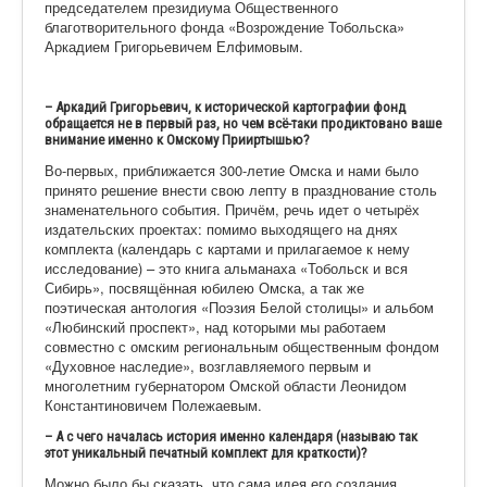
председателем президиума Общественного
благотворительно
го фонда «Возрождение Тобольска»
Аркадием Григорьевичем Елфимовым.
– Аркадий Григорьевич, к исторической картографии фонд
обращается не в первый раз, но чем всё-таки продиктовано ваше
внимание именно к Омскому Прииртышью?
Во-первых, приближается 300-летие Омска и нами было
принято решение внести свою лепту в празднование столь
знаменательного события. Причём, речь идет о четырёх
издательских проектах: помимо выходящего на днях
комплекта (календарь с картами и прилагаемое к нему
исследование) – это книга альманаха «Тобольск и вся
Сибирь», посвящённая юбилею Омска, а так же
поэтическая антология «Поэзия Белой столицы» и альбом
«Любинский проспект», над которыми мы работаем
совместно с омским региональным общественным фондом
«Духовное наследие», возглавляемого первым и
многолетним губернатором Омской области Леонидом
Константиновичем Полежаевым.
– А с чего началась история именно календаря (называю так
этот уникальный печатный комплект для краткости)?
Можно было бы сказать, что сама идея его создания