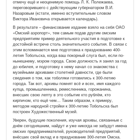
отмечу ещё и неоценимую помощь Л. К. Полежаева,
переговорившего с действующим губернатором В.И.
Назаровым (кстати, именно вступительным словом
Виктора Ивановича открывается календарь).
В результате – финансование издание взяло на себя ОАО
«Омский аэропорт», тем самым подав другим омским
предприятиям пример деятельного участия в подготовке к
достойной встрече столь значительного события. В связи с
этим вспоминается мне подготовка к празднованию 400-
летия Тобольска, когда ваш покорный слуга был, если по-
нынешнему, мэром города. Свою должность я занял за год
до юбилея, и подготовку к нему начал со знакомства с
музейными архивами столетней давности, где были
сведения о том, как тоболяки готовились к 300-летию
города. Так вот, архивы помнят всё и всех, имя каждого
купца, промышленника, ремесленника, горожанина,
внесших свою лепту в это событие кто рублём, кто
кирпичом, кто ещё чем… Таким образом, к примеру,
методом народной стройки к 300-летию Тобольска был
построен Художественный музей.
Уверен, будущие поколения, изучая архивы, связанные с
днём сегодняшним, найдут и уже никогда не забудут имена
омских предпринимателей
, руководителей предприятий,
внёсших свой вклад и в празднование 300-летия Омска.