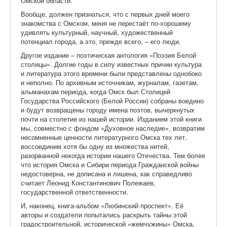
Омской области.
Вообще, должен признаться, что с первых дней моего
знакомства с Омском, меня не перестаёт по-хорошему
удивлять культурный, научный, художественный
потенциал города, а это, прежде всего, – его люди.
Другое издание – поэтическая антология «Поэзия Белой
столицы». Долгие годы в силу известных причин культура
и литература этого времени были представлены однобоко
и неполно. По архивным источникам, журналам, газетам,
альманахам периода, когда Омск был Столицей
Государства Российского (Белой России) собраны воедино
и будут возвращены городу имена поэтов, вычеркнутых
почти на столетие из нашей истории. Изданием этой книги
мы, совместно с фондом «Духовное наследие», возвратим
несомненные ценности литературного Омска тех лет,
воссоединим хотя бы одну из множества нитей,
разорванной некогда истории нашего Отечества. Тем более
что история Омска и Сибири периода Гражданской войны
недостоверна, не дописана и лишена
, как справедливо
считает Леонид Константинович Полежаев,
государственной ответственности.
И, наконец, книга-альбом «Любинский проспект». Её
авторы и создатели попытались раскрыть тайны этой
градостроительно
й, исторической «жемчужины» Омска,