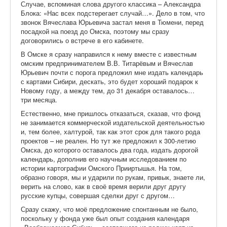
Случае, вспоминая слова другого классика – Александра
Блока: «Нас всех подстерегает случай…». Дело в том, что
звонок Вячеслава Юрьевича застал меня в Тюмени, перед
посадкой на поезд до Омска, поэтому мы сразу
договорились о встрече в его кабинете.
В Омске я сразу направился к нему вместе с известным
омским предпринимателем В.В. Титарёвым и Вячеслав
Юрьевич почти с порога предложил мне издать календарь
с картами Сибири, дескать, это будет хороший подарок к
Новому году, а между тем, до 31 декабря оставалось…
три месяца.
Естественно, мне пришлось отказаться, сказав, что фонд
не занимается коммерческой издательской деятельностью
и, тем более, халтурой, так как этот срок для такого рода
проектов – не реален. Но тут же предложил к 300-летию
Омска, до которого оставалось два года, издать дорогой
календарь, дополнив его научным исследованием по
истории картографии Омского Прииртышья. На том,
образно говоря, мы и ударили по рукам, привык, знаете ли,
верить на слово, как в своё время верили друг другу
русские купцы, совершая сделки друг с другом…
Сразу скажу, что моё предложение спонтанным не было,
поскольку у фонда уже был опыт создания календаря