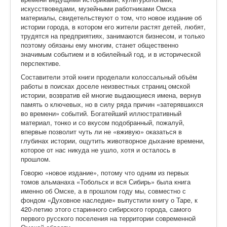
искусствоведами, музейными работниками Омска
материалы, свидетельствуют о том, что новое издание об
истории города, в котором его жители растят детей, любят,
трудятся на предприятиях, занимаются бизнесом, и только
поэтому обязаны ему многим, станет общественно
значимым событием и в юбилейный год, и в исторической
перспективе.
Составители этой книги проделали колоссальный объём
работы в поисках доселе неизвестных страниц омской
истории, возвратив ей многие выдающиеся имена, вернув
память о ключевых, но в силу ряда причин «затерявшихся
во времени» событий. Богатейший иллюстративный
материал, тонко и со вкусом подобранный, пожалуй,
впервые позволит чуть ли не «вживую» оказаться в
глубинах истории, ощутить животворное дыхание времени,
которое от нас никуда не ушло, хотя и осталось в
прошлом.
Говорю «новое издание», потому что одним из первых
томов альманаха «Тобольск и вся Сибирь» была книга
именно об Омске, а в прошлом году мы, совместно с
фондом «Духовное наследие» выпустили книгу о Таре, к
420-летию этого старинного сибирского города, самого
первого русского поселения на территории современной