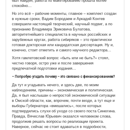
был найден, работа по макетированию прошла более
спокойно…
Но это всё – рабочие моменты, главное – комплект создан
в нужные сроки, Вадим Бородаем и Аркадий Контев
совершили настоящий творческий, научный подвиг, а по
признанию Владимира Эриковича Булатова,
авторитетнейшего специалиста в научных российских и
зарубежных кругах, работа сибиряков – это практически
готовая докторская или кандидатская диссертация. Ну и,
конечно, стоит отметить и самого научного редактора…
Хотя гамлетовский вопрос «быть или не быть?» стоял,
честно говоря, остро уже и после завершения
предпечатной подготовки издания…
– Попробую угадать почему – это связано с финансированием?
Да тут и угадывать нечего, и здесь две, по моим
наблюдениям, причины – экономическая и политическая.
Да, я был наслышан о непростой экономической ситуации
в Омской области, как, впрочем, почти везде, а тут еще и
выборы Губернатора «вмешались», после которых
подтвердились слухи об уходе со своего поста Синюгина.
Правда, Вячеслав Юрьевич оказался человеком слова,
продолжив решать вопросы по реализации проекта.
Наверное, сейчас не стоит вдаваться в подробности,