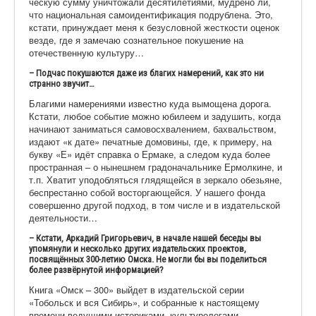
ческую сумму уничтожали десятилетиями, мудрено ли,
что национальная самоидентификаци
я подрублена. Это,
кстати, принуждает меня к безусловной жесткости оценок
везде, где я замечаю сознательное покушение на
отечественную культуру…
– Подчас покушаются даже из благих намерений, как это ни
странно звучит…
Благими намерениями известно куда вымощена дорога.
Кстати, любое событие можно юбилеем и задушить, когда
начинают заниматься самовосхвалением
, бахвальством,
издают «к дате» печатные домовины, где, к примеру, на
букву «Е» идёт справка о Ермаке, а следом куда более
пространная – о нынешнем градоначальнике Ермолкине, и
т.п. Хватит уподобляться глядящейся в зеркало обезьяне,
беспрестанно собой восторгающейся. У нашего фонда
совершенно другой подход, в том числе и в издательской
деятельности…
– Кстати, Аркадий Григорьевич, в начале нашей беседы вы
упомянули и несколько других издательских проектов,
посвящённых 300-летию Омска. Не могли бы вы поделиться
более развёрнутой информацией?
Книга «Омск – 300» выйдет в издательской серии
«Тобольск и вся Сибирь», и собранные к настоящему
времени ведущими историками, культурологами,