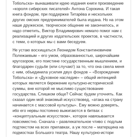
Тобольска» вынашивали идею издания книги произведение
«короля сибирских писателей» Антона Сорокина. И такая
книга фондом, при поддержке Титарёва и нескольких
других омских предпринимателей была издана. Но на этом
наше дружеское, творческое общение не закончилось, и
надо отметить, Виктор Владимирович немало помог нам с
реализацией и других издательских проектов, в частности,
с теми, о которых мы с вами беседуем.
Не устаю восхищаться Леонидом Константиновичем
Полежаевым – его умом, образованностью, широчайшим
кругозором, его поистине государственным мышлением, и
благодарен судьбе (или случаю!) за то, что она свела меня
с ним, объединила усилия двух фондов – «Возрождение
Тобольска» и «Духовное наследие» – общей интенцией
которых является бережение культурно-истори
ческой
суммы, вне которой не мыслимо существование
государства. Слишком обще? Сейчас будем уточнять. Как
сказал один мой знакомый искусствовед, «атака на страну
начинается с массовой культуры». Ему можно доверять,
ибо его нервы постоянно выжигаются в битвах с
«концептуальным искусством», которое навязывается
повсеместно. Сначала – развлекательное чтиво с подлым
подтекстом на всех прилавках, а уж после – матерщина на
подмостках Большого театра. Нашу культурно-истори