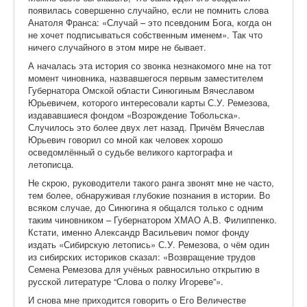
появилась совершенно случайно, если не помнить слова
Анатоля Франса: «Случай – это псевдоним Бога, когда он
не хочет подписываться собственным именем». Так что
ничего случайного в этом мире не бывает.
А началась эта история со звонка незнакомого мне на тот
момент чиновника, назвавшегося первым заместителем
Губернатора Омской области Синюгиным Вячеславом
Юрьевичем, которого интересовали карты С.У. Ремезова,
издававшиеся фондом «Возрождение Тобольска».
Случилось это более двух лет назад. Причём Вячеслав
Юрьевич говорил со мной как человек хорошо
осведомлённый о судьбе великого картографа и
летописца.
Не скрою, руководители такого ранга звонят мне не часто,
тем более, обнаруживая глубокие познания в истории. Во
всяком случае, до Синюгина я общался только с одним
таким чиновником – Губернатором ХМАО А.В. Филиппенко.
Кстати, именно Александр Васильевич помог фонду
издать «Сибирскую летопись» С.У. Ремезова, о чём один
из сибирских историков сказал: «Возвращение трудов
Семена Ремезова для учёных равносильно открытию в
русской литературе “Слова о полку Игореве”».
И снова мне приходится говорить о Его Величестве