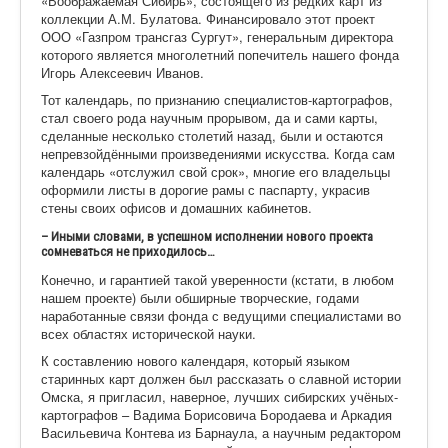
«Воображаемая Сибирь», состоящего из редких карт из
коллекции А.М. Булатова. Финансировало этот проект
ООО «Газпром трансгаз Сургут», генеральным директора
которого является многолетний попечитель нашего фонда
Игорь Алексеевич Иванов.
Тот календарь, по признанию специалистов-кар
тографов,
стал своего рода научным прорывом, да и сами карты,
сделанные несколько столетий назад, были и остаются
непревзойдёнными произведениями искусства. Когда сам
календарь «отслужил свой срок», многие его владельцы
оформили листы в дорогие рамы с паспарту, украсив
стены своих офисов и домашних кабинетов.
– Иными словами, в успешном исполнении нового проекта
сомневаться не приходилось…
Конечно, и гарантией такой уверенности (кстати, в любом
нашем проекте) были обширные творческие, годами
наработанные связи фонда с ведущими специалистами во
всех областях исторической науки.
К составлению нового календаря, который языком
старинных карт должен был рассказать о славной истории
Омска, я пригласил, наверное, лучших сибирских учёных-
картограф
ов – Вадима Борисовича Бородаева и Аркадия
Васильевича Контева из Барнаула, а научным редактором