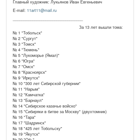
Главный художник: Лукьянов Иван Евгеньевич
E-mail:
11art11@mail.ru
________________________________
За 13 лет вышли тома:
№ 1 "Тобольск"
№ 2 "Сургут"
№ 3 "Томск"
№ 4 "Тюмень"
№ 5 "Лукоморье (Ямал)"
№ 6 "Югра"
№ 7 "Омск"
№ 8 "Красноярск"
№ 9 "Иркутск"
№ 10 "300 лет Сибирской губернии"
№ 11 "Нарым"
№ 12 "Камчатка"
№ 13 "Барнаул"
№ 14 "Сибирское казачье войско"
№ 15 "Сибиряки в битве за Москву" (двухтомник)
№ 16 "Тара"
№ 17 "Шадринск"
№ 18 "425 лет Тобольску"
№ 19 "Якутск"
№ 20 "Обь"