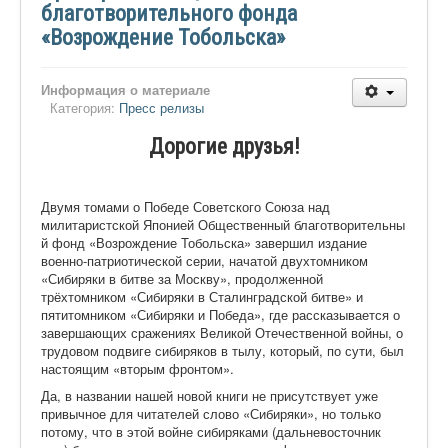
благотворительного фонда
«Возрождение Тобольска»
Информация о материале
Категория:
Пресс релизы
Дорогие друзья!
Двумя томами о Победе Советского Союза над
милитаристской Японией
Общественный благотворительны
й фонд «Возрождение Тобольска»
завершил издание
военно-патриотич
еской серии, начатой двухтомником
«Сибиряки в битве за Москву», продолженной
трёхтомником «Сибиряки в Сталинградской битве» и
пятитомником «Сибиряки и Победа», где рассказывается о
завершающих сражениях Великой Отечественной войны
, о
трудовом подвиге сибиряков в тылу, который, по сути, был
настоящим «вторым фронтом».
Да, в названии нашей новой книги не присутствует уже
привычное для читателей слово «Сибиряки», но только
потому, что в этой войне сибиряками (дальневосточник