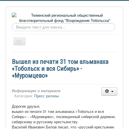
Искать...
Включить/
выключить
навигацию
Главная
Вышел из печати 31 том альманаха
О фонде
«Тобольск и вся Сибирь» -
«Муромцево»
Онлайн библиотека
Видеоматериалы
Информация о материале
Контакты
Категория:
Пресс релизы
Сайт проекта Достоевский
Дорогие друзья,
вышел из печати 31 том альманаха «Тобольск и вся
Ермаковополе.рф
Сибирь» - «Муромцево», посвященный сибирской деревне,
сибирскому и русскому крестьянству.
Василий Иванович Белов писал, что «русский крестьянин