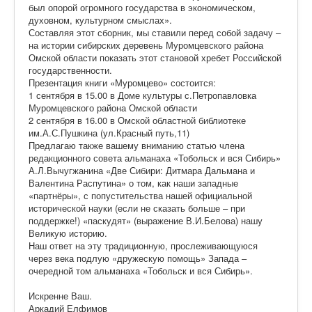
был опорой огромного государства в экономическом,
духовном, культурном смыслах».
Составляя этот сборник, мы ставили перед собой задачу –
на истории сибирских деревень Муромцевского района
Омской области показать этот становой хребет Российской
государственности.
Презентация книги «Муромцево» состоится:
1 сентября в 15.00 в Доме культуры с.Петропавловка
Муромцевского района Омской области
2 сентября в 16.00 в Омской областной библиотеке
им.А.С.Пушкина (ул.Красный путь,11)
Предлагаю также вашему вниманию статью члена
редакционного совета альманаха «Тобольск и вся Сибирь»
А.Л.Вычугжанина «Две Сибири: Дитмара Дальмана и
Валентина Распутина» о том, как наши западные
«партнёры», с попустительства нашей официальной
исторической науки (если не сказать больше – при
поддержке!) «паскудят» (выражение В.И.Белова) нашу
Великую историю.
Наш ответ на эту традиционную, прослеживающуюся
через века подлую «дружескую помощь» Запада –
очередной том альманаха «Тобольск и вся Сибирь».
Искренне Ваш.
Аркадий Елфимов