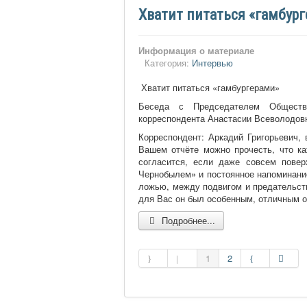
Хватит питаться «гамбур
Информация о материале
Категория:
Интервью
Хватит питаться «гамбургерами»
Беседа с Председателем Обществе
корреспондента Анастасии Всеволодов
Корреспондент
:
Аркадий Григорьевич,
Вашем отчёте можно прочесть, что ка
согласится, если даже совсем повер
Чернобылем» и постоянное напоминание
ложью, между подвигом и предательств
для Вас он был особенным, отличным о
Подробнее...
1
2