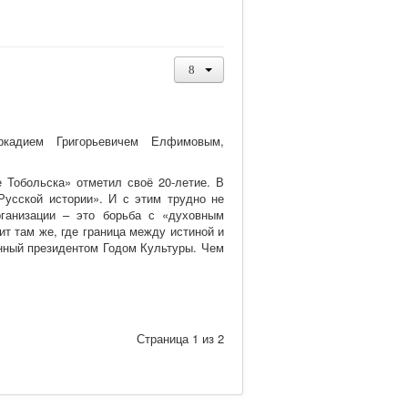
ркадием Григорьевичем Елфимовым,
 Тобольска» отметил своё 20-летие. В
Русской истории». И с этим трудно не
рганизации – это борьба с «духовным
т там же, где граница между истиной и
енный президентом Годом Культуры. Чем
Страница 1 из 2