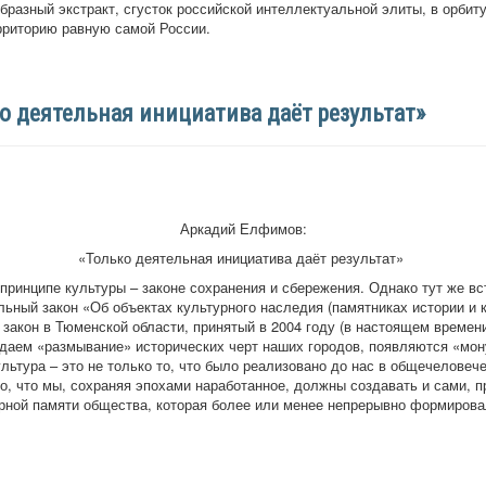
разный экстракт, сгусток российской интеллектуальной элиты, в орбит
рриторию равную самой России.
о деятельная инициатива даёт результат»
Аркадий Елфимов:
«Только деятельная инициатива даёт результат»
 принципе культуры – законе сохранения и сбережения. Однако тут же в
ьный закон «Об объектах культурного наследия (памятниках истории и 
 закон в Тюменской области, принятый в 2004 году (в настоящем времени 
юдаем «размывание» исторических черт наших городов, появляются «мону
ультура – это не только то, что было реализовано до нас в общечелове
то, что мы, сохраняя эпохами наработанное, должны создавать и сами, 
турной памяти общества, которая более или менее непрерывно формиров