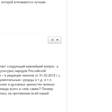
у которой втягиваются лучшие
стает следующий важнейший вопрос: а
культуры) народов Российской
– в редакции законов от 31.03.2015 г.),
ментальные» уродцы и т.д. и т.п.
ческих и духовных ценностях жизнью
прежде всего в себе самих? Почему
алась на протяжении всей нашей