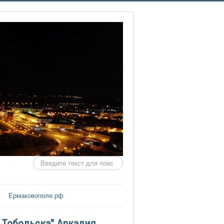
Искать...
Ермаковополе.рф
 Тобольска" Аркадия