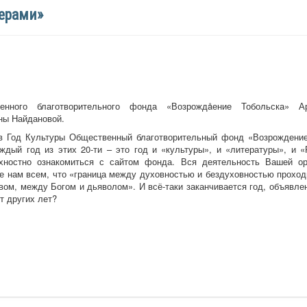
герами»
нного благотворительного фонда «Возрождåение Тобольска» А
ны Найдановой.
 в Год Культуры Общественный благотворительный фонд «Возрождение
ждый год из этих 20-ти – это год и «культуры», и «литературы», и «
хностно ознакомиться с сайтом фонда. Вся деятельность Вашей о
 нам всем, что «граница между духовностью и бездуховностью проходи
ом, между Богом и дьяволом». И всё-таки заканчивается год, объявл
т других лет?