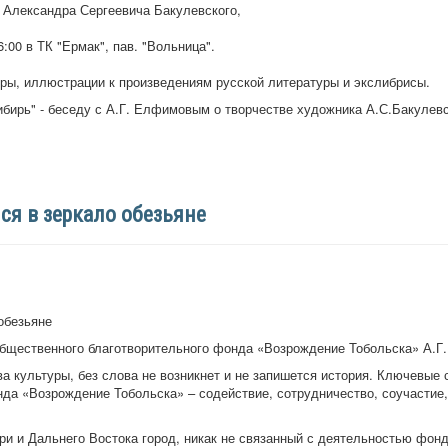
 Александра Сергеевича Бакулевского,
6:00 в ТК "Ермак", пав. "Вольница".
ры, иллюстрации к произведениям русской литературы и экслибрисы.
бирь" - беседу с А.Г. Елфимовым о творчестве художника А.С.Бакулевс
ся в зеркало обезьяне
обезьяне
бщественного благотворительно
го фонда «Возрождение Тобольска» А.
ва культуры, без слова не возникнет и не запишется история. Ключевы
нда «Возрождение Тобольска» – содействие, сотрудничество, соучастие
ри и Дальнего Востока город, никак не связанный с деятельностью фон