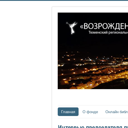
Главная
О фонде
Онлайн библ
Интервью председателя п