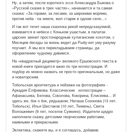
Ну, а затем, после короткого эссе Александра Быкова о
«Русской сказке в трех частях», начинается и та самая
сказка: «За горами, за лесами, за широкими морями,
против неба - па земле, жил старик в одном селе...»
И так вот течет наша сказочка рекой непредсказуемой,
взвивается в небеси с Коньком ушастым, в палатах
царских звенит простонародным хулиганским хохотом, с
Месяцем беседы за жизнь ведет да Рыбу-кит уму-разуму
поучает. А мы все перекладываем страницы, да
оформлению чудному дивимся.
На «квадратный дециметр» великого Ершовского текста в
новой книге приходится ажио по три иллюстрации. И
подбор их можно назвать не просто оригинальным, но даже
и новаторским.
Тобольская архитектура и пейзажи на фотографиях -
Аркадия Елфимова. Классические иллюстрации –
Афанасьева, Белова, Соколова, Кокорина, Елисеева... И
здесь же, бок о бок, рядышком, Наташа Созонова (13 лет.
Тобольск), Илья Шестаков (10 лет, Тюмень), Света
Волошкевич (9 лет, поселок Сумкино). Издатели щедро
наполнили сказку детскими творческими работами,
наивными и прекрасными.
Эклектика, скажете вы, и я соглашусь, добавив: