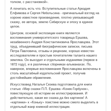
толком, с расстановкой».
А почитать есть что. Вступительные статьи Аркадия
Елфимова и Сергея Небольсина - оригинальный взгляд на
хороню известное произведение, плотно увязывающий
сказку, ее автора, землю Сибирскую и эпоху в единое
целое.
Центром, основой экспозиции книги являются
воспоминания университетского товарища Ершова,
незабвенного Андрея Константиновича Ярославцова. Этот
труд, объединивший биографические записки, письма
Петра Павловича, отзывы и рецензии, хорошо известен
исследователям и простым почитателям таланта нашего
земляка. Он выходил и отдельными изданиями (первое в
1872 году), и в различных сборниках-альманахах. По,
наверное, впервые воспоминания Ярославцова включены в
столь масштабный издательский проект, получив
достойнейшее обрамление.
Искусствовед Наталья Сезева подготовила для книги
статью «Мир сказки П.П. Ершова «Конек-Горбунок»,
повествующую об истории ее иллюстрирования. И
действительно, какая же сказка да без картинок! А
«картинки» к «Коньку» поистине можно смело выделить в
отдельный жанр книжной иллюстрации.