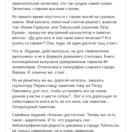
замечательная эклектика, что так сродни самой сказке.
Эклектика, ставшая высоким стилем.
Но пришло время опуститься с горних высей на суровую
землю. Мой коллега, известный скептик-реалист, взвесив
том «Конек-Горбунок, или Тобольский сказочник Петр
Ершов», прокрутил внутренний калькулятор и заметил
желчно: «Да для кого ж они такие книги печатают? Кто
купить-то сможет? Она, поди, не один десяток тыщ стоит».
Что ж. Издание, действительно, не для «библиотечки
школьника» и не в формате домашнего стеллажа. Книга
коллекционная выпушена нумерованным тиражом 80
экземпляров. Отпечатана в типографии славного города
Верона. И, конечно же, стоит...
Но не решитесь же вы, дорогой читатель, заказать
скульптору Переяславцу памятник тому же Петру
Павловичу для того, чтобы установить его на своем
дачном участке о шести сотках?.. Вот и эта дорогущая по
себестоимости книга есть не что иное, как памятник...
Литературный памятник.
Серийных изданий «Конька» достаточно. Теперь вот есть
такое - раритетное. И то. что родилась сия
библиографическая редкость-диковина в городе Тобольске,
не только символично, но и очень правильно.