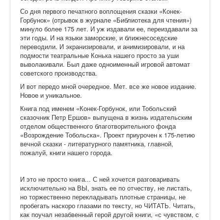
Со дня первого печатного воплощения сказки «Конек-
Горбунок» (отрывок в журнале «Библиотека для чтения»)
минуло более 175 лет. И уж издавали ее, переиздавали за
эти годы. И на языки заморские, и ближнесоседские
переводили. И экранизировали, и анимизировали, и на
подмости театральные Конька нашего просто за уши
выволакивали. Был даже одноименный игровой автомат
советского производства.
И вот передо мной очередное. Мет. все же новое издание.
Новое и уникальное.
Книга под именем «Конек-Горбунок, или Тобольский
сказочник Петр Ершов» выпущена в жизнь издательским
отделом общественного благотворительного фонда
«Возрождение Тобольска». Проект приурочен к 175-летию
вечной сказки - литературного памятника, главной,
пожалуй, книги нашего города.
И это не просто книга... С ней хочется разговаривать
исключительно на ВЫ, знать ее по отчеству, не листать,
но торжественно перекладывать плотные страницы, не
пробегать наскоро глазами по тексту, но ЧИТАТЬ. Читать,
как поучал незабвенный герой другой книги, «с чувством, с