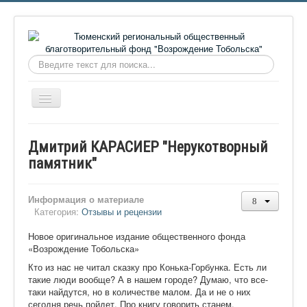
Искать...
Включить/
выключить
навигацию
Главная
Дмитрий КАРАСИЕР "Нерукотворный
О фонде
памятник"
Онлайн библиотека
Информация о материале
Видеоматериалы
Категория:
Отзывы и рецензии
Контакты
Новое оригинальное издание общественного фонда
«Возрождение Тобольска»
Сайт проекта Достоевский
Кто из нас не читал сказку про Конька-Горбунка. Есть ли
Ермаковополе.рф
такие люди вообще? А в нашем городе? Думаю, что все-
таки найдутся, но в количестве малом. Да и не о них
сегодня речь пойдет. Про книгу говорить станем.