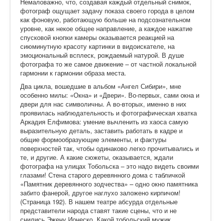
Немаловажно, что, создавая каждый отдельный снимок,
фотограф ощущает задачу показа своего города в целом
как фоновую, работающую больше на подсознательном
уровне, как некое общее направление, а каждое нажатие
спусковой кнопки камеры оказывается реакцией на
сиюминутную красоту картинки в видоискателе, на
эмоциональный всплеск, рождаемый натурой. В душе
фотографа то же самое движение – от частной локальной
гармонии к гармонии образа места.
Два цикла, вошедшие в альбом «Ангел Сибири», мне
особенно милы: «Окна» и «Двери». Во-первых, сами окна и
двери для нас символичны. А во-вторых, именно в них
проявилась наблюдательность и фотографическая хватка
Аркадия Елфимова: умение вычленить из хаоса самую
выразительную деталь, заставить работать в кадре и
общие формообразующие элементы, и фактуры
поверхностей так, чтобы одинаково легко прочитывались и
те, и другие. А какие сюжеты, оказывается, ждали
фотографа на улицах Тобольска – это надо видеть своими
глазами! Стена старого деревянного дома с табличкой
«Памятник деревянного зодчества» – одно окно памятника
забито фанерой, другое наглухо заложено кирпичом!
(Страница 192). В нашем театре абсурда отдельные
представители народа ставят такие сцены, что и не
снились Эжену Ионеско. Какой тобольский мужик