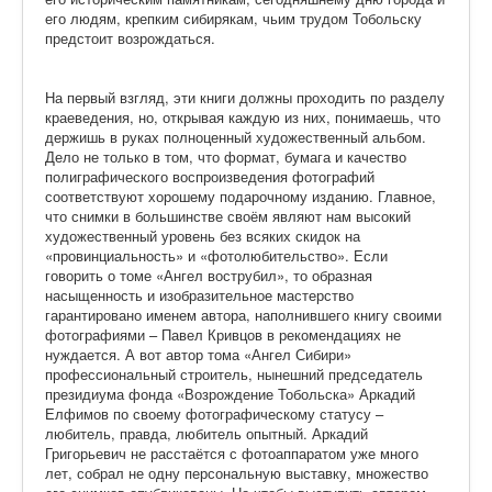
его людям, крепким сибирякам, чьим трудом Тобольску
предстоит возрождаться.
На первый взгляд, эти книги должны проходить по разделу
краеведения, но, открывая каждую из них, понимаешь, что
держишь в руках полноценный художественный альбом.
Дело не только в том, что формат, бумага и качество
полиграфического воспроизведения фотографий
соответствуют хорошему подарочному изданию. Главное,
что снимки в большинстве своём являют нам высокий
художественный уровень без всяких скидок на
«провинциальность» и «фотолюбительство». Если
говорить о томе «Ангел вострубил», то образная
насыщенность и изобразительное мастерство
гарантировано именем автора, наполнившего книгу своими
фотографиями – Павел Кривцов в рекомендациях не
нуждается. А вот автор тома «Ангел Сибири»
профессиональный строитель, нынешний председатель
президиума фонда «Возрождение Тобольска» Аркадий
Елфимов по своему фотографическому статусу –
любитель, правда, любитель опытный. Аркадий
Григорьевич не расстаётся с фотоаппаратом уже много
лет, собрал не одну персональную выставку, множество