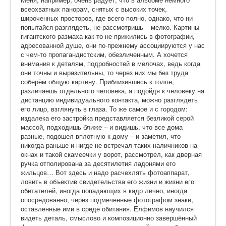
всеохватных панорам, снятых с высоких точек,
широченных просторов, где всего полно, однако, что ни
попытайся разглядеть, не рассмотришь – мелко. Картины
гигантского размаха как-то не прижились в фотографии,
адресованной душе, они по-прежнему ассоциируются у нас
с чем-то пропагандистским, обезличенным. А хочется
внимания к деталям, подробностей в мелочах, ведь когда
они точны и выразительны, то через них мы без труда
соберём общую картину. Приблизившись к толпе,
различаешь отдельного человека, а подойдя к человеку на
дистанцию индивидуального контакта, можно разглядеть
его лицо, взглянуть в глаза. То же самое и с городом:
издалека его застройка представляется безликой серой
массой, подходишь ближе – и видишь, что все дома
разные, подошел вплотную к дому – и заметил, что
никогда раньше и нигде не встречал таких наличников на
окнах и такой скамеечки у ворот, рассмотрел, как дверная
ручка отполирована за десятилетия ладонями его
жильцов… Вот здесь и надо расчехлять фотоаппарат,
ловить в объектив свидетельства его жизни и жизни его
обитателей, иногда попадающих в кадр лично, иногда
опосредованно, через подмеченные фотографом знаки,
оставленные ими в среде обитания. Елфимов научился
видеть деталь, смыслово и композиционно завершённый