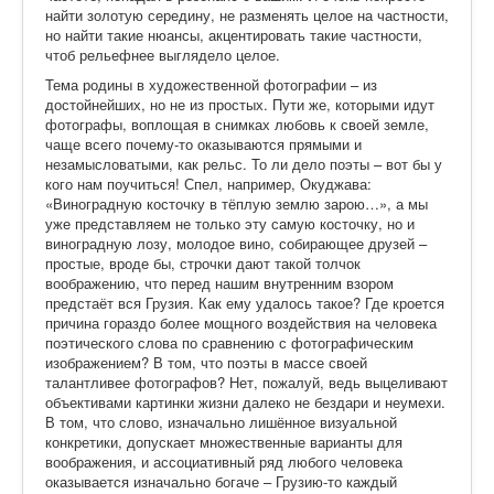
найти золотую середину, не разменять целое на частности,
но найти такие нюансы, акцентировать такие частности,
чтоб рельефнее выглядело целое.
Тема родины в художественной фотографии – из
достойнейших, но не из простых. Пути же, которыми идут
фотографы, воплощая в снимках любовь к своей земле,
чаще всего почему-то оказываются прямыми и
незамысловатыми, как рельс. То ли дело поэты – вот бы у
кого нам поучиться! Спел, например, Окуджава:
«Виноградную косточку в тёплую землю зарою…», а мы
уже представляем не только эту самую косточку, но и
виноградную лозу, молодое вино, собирающее друзей –
простые, вроде бы, строчки дают такой толчок
воображению, что перед нашим внутренним взором
предстаёт вся Грузия. Как ему удалось такое? Где кроется
причина гораздо более мощного воздействия на человека
поэтического слова по сравнению с фотографическим
изображением? В том, что поэты в массе своей
талантливее фотографов? Нет, пожалуй, ведь выцеливают
объективами картинки жизни далеко не бездари и неумехи.
В том, что слово, изначально лишённое визуальной
конкретики, допускает множественные варианты для
воображения, и ассоциативный ряд любого человека
оказывается изначально богаче – Грузию-то каждый