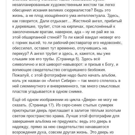
незапланированным художественным жестом так легко
обесценил искания великих сюрреалистов? Ведь это
жизнь, а не плод изощрённого ума интеллектуала. Здесь,
как говорится, Дали отдыхает… Жестяной ангел, прибитый
к деревяшке, трубит, стоя на кирпичах, прислонённый к
заколоченным вратам, наверное, ада – ну не рай же за
этой обшарпанной стеной? То ли какой вандал низверг его
с горних высей, то ли рабочий-реставратор его недовознёс,
обессилел, оставил тут временно, отлучившись на
перекур? А ангел трубит и здесь, и, кажется, мы уже
слышим зов его трубы. (Страница 5). Здесь всё
символично и всё шиворот-навыворот: и призыв к Богу, и
вопиющее свидетельство сегодняшнего безбожия.
Пожалуй, с этой фотографии надо было начать альбом,
коль уж назван он «Ангел Сибири» – так много сплелось в
ней сиюминутного и вневременного, так много смысловых
пластов угадывается в одном снимке.
Ещё об одном изображении из цикла «Двери» не могу не
сказать. (Страница 17). Из серо-синих стылых сумерек
приоткрытая дверь приглашает в залитое тёплым золотым
светом пространство храма. Лучше этой фотографии для
завершения альбома не придумать: ведь это дверь в
надежду, прямо за нею свидетельство начавшегося
возрождения духа, совсем другая жизнь. Это дверь из