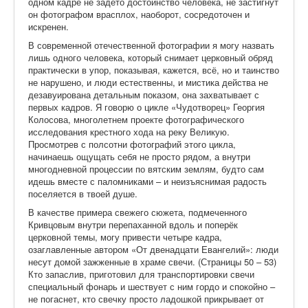
одном кадре не задето достоинство человека, не застигнут
он фотографом врасплох, наоборот, сосредоточен и
искренен.
В современной отечественной фотографии я могу назвать
лишь одного человека, который снимает церковный обряд
практически в упор, показывая, кажется, всё, но и таинство
не нарушено, и люди естественны, и мистика действа не
дезавуирована детальным показом, она захватывает с
первых кадров. Я говорю о цикле «Чудотворец» Георгия
Колосова, многолетнем проекте фотографического
исследования крестного хода на реку Великую.
Просмотрев с полсотни фотографий этого цикла,
начинаешь ощущать себя не просто рядом, а внутри
многодневной процессии по вятским землям, будто сам
идешь вместе с паломниками – и неизъяснимая радость
поселяется в твоей душе.
В качестве примера свежего сюжета, подмеченного
Кривцовым внутри перепаханной вдоль и поперёк
церковной темы, могу привести четыре кадра,
озаглавленные автором «От двенадцати Евангелий»: люди
несут домой зажженные в храме свечи. (Страницы 50 – 53)
Кто запаслив, приготовил для транспортировки свечи
специальный фонарь и шествует с ним гордо и спокойно –
не погаснет, кто свечку просто ладошкой прикрывает от