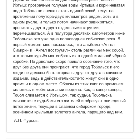
Иртыш: прозрачные голубые воды Иртыша и коричневатая
вода Тобола не спешат стать единой рекой, текут на
протяжении полутора-двух километров рядом, хоть и в
одном русле, и только потом начинают завихряться,
проникать друг в друга отдельными струями,
перемешиваться. А в полутора десятках километров ниже
Тобольска это уже одна полноводная сибирская река. В
первый момент мне показалось, что альбомы «Ангел
Сибири» и «Ангел вострубил» столь различны меж собой,
что только курьёз мог собрать их в одной стильной чёрной
коробке. Но довольно скоро пришло осознание того, что
друг без друга они проиграют, что город Тобольск и его
люди не должны быть оторваны друг от друга в книжном
издании, ведь в действительности-то живут они в одно
время и в одном месте. Образы из этих книг со временем
сплелись в моём сознании воедино. Как, в конце концов,
Тобол сливается с Иртышом, так судьба Тобольска
сливается с судьбами его жителей и образуют они единый
поток жизни, текущей в славном сибирском городе,
осенённом крыльями золотого ангела, парящего над ним.
А.Н. Фурсов.