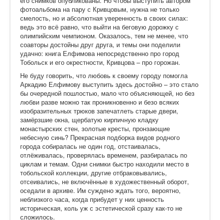
его снимков опубликованы. Но чтобы выступить автором
фотоальбома на пару с Кривцовым, нужна не только
смелость, но и абсолютная уверенность в своих силах:
ведь это всё равно, что выйти на беговую дорожку с
олимпийским чемпионом. Оказалось, тем не менее, что
соавторы достойны друг друга, и темы они поделили
удачно: книга Елфимова непосредственно про город
Тобольск и его окрестности, Кривцова – про горожан.
Не буду говорить, что любовь к своему городу помогла
Аркадию Елфимову выступить здесь достойно – это стало
бы очередной пошлостью, мало что объясняющей, но без
любви разве можно так проникновенно и безо всяких
изобразительных трюков запечатлеть старые двери,
замёрзшие окна, щербатую кирпичную кладку
монастырских стен, золотые кресты, пронзающие
небесную синь? Прекрасная подборка видов родного
города собиралась не один год, отстаивалась,
отлёживалась, проверялась временем, разбиралась по
циклам и темам. Одни снимки быстро находили место в
тобольской коллекции, другие отбраковывались,
отсеивались, не включённые в художественный оборот,
оседали в архиве. Им суждено ждать того, вероятно,
неблизкого часа, когда прибудет у них ценность
историческая, коль уж с эстетической сразу как-то не
сложилось.