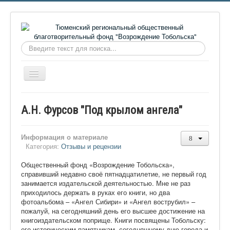
Искать...
Включить/
выключить
навигацию
Главная
А.Н. Фурсов "Под крылом ангела"
О фонде
Онлайн библиотека
Информация о материале
Категория:
Отзывы и рецензии
Видеоматериалы
Общественный фонд «Возрождение Тобольска»,
Контакты
справивший недавно своё пятнадцатилетие, не первый год
занимается издательской деятельностью. Мне не раз
Сайт проекта Достоевский
приходилось держать в руках его книги, но два
фотоальбома – «Ангел Сибири» и «Ангел вострубил» –
Ермаковополе.рф
пожалуй, на сегодняшний день его высшее достижение на
книгоиздательском поприще. Книги посвящены Тобольску:
его историческим памятникам, сегодняшнему дню города и