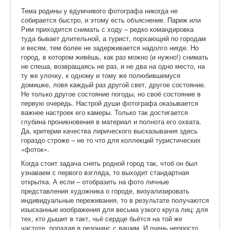
Тема родины у вдумчивого фотографа никогда не
собирается быстро, и этому есть объяснение. Париж или
Рим приходится снимать с ходу – редко командировка
туда бывает длительной, а турист, порхающий по городам
и весям, тем более не задерживается надолго нигде. Но
город, в котором живёшь, как раз можно (и нужно!) снимать
не спеша, возвращаясь не раз, и не два на одно место, на
ту же улочку, к одному и тому же полюбившемуся
домишке, ловя каждый раз другой свет, другое состояние.
Не только другое состояние погоды, но своё состояние в
первую очередь. Настрой души фотографа оказывается
важнее настроек его камеры. Только так достигается
глубина проникновения в материал и полнота его охвата.
Да, критерии качества лирического высказывания здесь
гораздо строже – не то что для коллекций туристических
«фоток».
Когда стоит задача снять родной город так, чтоб он был
узнаваем с первого взгляда, то выходит стандартная
открытка. А если – отобразить на фото личные
представления художника о городе, визуализировать
индивидуальные переживания, то в результате получаются
изысканные изображения для весьма узкого круга лиц: для
тех, кто дышит в такт, чьё сердце бьётся на той же
частоте, попадая в резонанс с вашим. И очень непросто