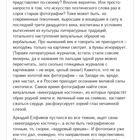
представляет по-своему? Вполне вероятно. Или просто-
напросто в том, что искусство поэтического слова раз в
сорок старше фотографии? Тоже может быть, но
современные поколения, выросшие и вошедшие в силу в
последней трети двадцатого века, воспитаны в условиях
вытеснения из культуры литературных традиций,
тотального наступления визуальных образов на
вербальные. Про нынешний век и говорить не приходится –
молодёжь только на картинки смотрит, а буквы игнорирует.
(Тиражи литературных журналов, кстати, стали совсем
мизерны, да и названия по пальцам одной руки можно
пересчитать, зато сколько глянцевых журналов с
картинками – не море, целый океан!) Кажется, что не за
горами золотой век фотографии – на Западе он, вроде,
уже настал, и в Россию приходит осознание великой силы
светописи. Самое время фотографам найти свои
визуальные «виноградные косточки», из которых прорастёт
образ родной земли и, явленный нам на снимках, заставит
сжаться сердце, расфокусирует зоркий глаз нечаянной
слезой.
Аркадий Елфимов пустился во все тяжкие, ищет свою
«виноградную косточку», а если быть географически
точным, то, скорее, «кедровый орешек». И фотопоиск уже
кое-что дал, очевидно, что направление его перспективно.
Меня, например, очень радует, что в альбоме немного