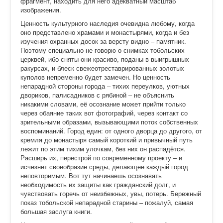
фрагмент, находить для него адекватный масштаб
изображения.
Ценность культурного наследия очевидна любому, когда
оно представлено храмами и монастырями, когда и без
изучения охранных досок за версту видно – памятник.
Поэтому специально не говорю о снимках тобольских
церквей, ибо сняты они красиво, поданы в выигрышных
ракурсах, и блеск свежеотреставрированных золотых
куполов непременно будет замечен. Но ценность
непарадной стороны города – тихих переулков, уютных
двориков, палисадников с рябиной – не объяснить
никакими словами, её осознание может прийти только
через обаяние таких вот фотографий, через контакт со
зрительными образами, вызывающими поток собственных
воспоминаний. Город един: от одного дворца до другого, от
кремля до монастыря самый короткий и привычный путь
лежит по этим тихим улочкам, без них он распадётся.
Расширь их, перестрой по современному проекту – и
исчезнет своеобразие среды, делающее каждый город
неповторимым. Вот тут начинаешь осознавать
необходимость их защиты как гражданский долг, и
чувствовать горечь от неизбежных, увы, потерь. Бережный
показ тобольской непарадной старины – пожалуй, самая
большая заслуга книги.