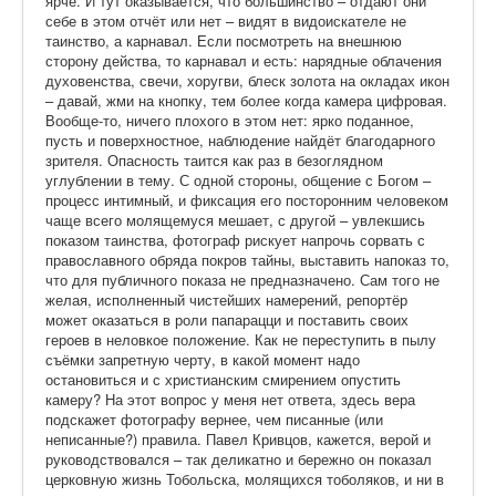
ярче. И тут оказывается, что большинство – отдают они
себе в этом отчёт или нет – видят в видоискателе не
таинство, а карнавал. Если посмотреть на внешнюю
сторону действа, то карнавал и есть: нарядные облачения
духовенства, свечи, хоругви, блеск золота на окладах икон
– давай, жми на кнопку, тем более когда камера цифровая.
Вообще-то, ничего плохого в этом нет: ярко поданное,
пусть и поверхностное, наблюдение найдёт благодарного
зрителя. Опасность таится как раз в безоглядном
углублении в тему. С одной стороны, общение с Богом –
процесс интимный, и фиксация его посторонним человеком
чаще всего молящемуся мешает, с другой – увлекшись
показом таинства, фотограф рискует напрочь сорвать с
православного обряда покров тайны, выставить напоказ то,
что для публичного показа не предназначено. Сам того не
желая, исполненный чистейших намерений, репортёр
может оказаться в роли папарацци и поставить своих
героев в неловкое положение. Как не переступить в пылу
съёмки запретную черту, в какой момент надо
остановиться и с христианским смирением опустить
камеру? На этот вопрос у меня нет ответа, здесь вера
подскажет фотографу вернее, чем писанные (или
неписанные?) правила. Павел Кривцов, кажется, верой и
руководствовался – так деликатно и бережно он показал
церковную жизнь Тобольска, молящихся тоболяков, и ни в