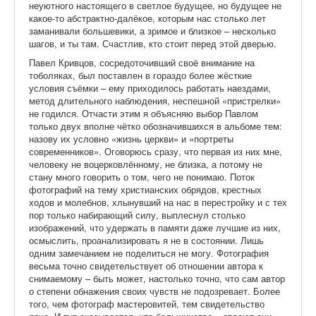
неуютного настоящего в светлое будущее, но будущее не
какое-то абстрактно-далёкое, которым нас столько лет
заманивали большевики, а зримое и близкое – несколько
шагов, и ты там. Счастлив, кто стоит перед этой дверью.
Павел Кривцов, сосредоточивший своё внимание на
тоболяках, был поставлен в гораздо более жёсткие
условия съёмки – ему приходилось работать наездами,
метод длительного наблюдения, неспешной «пристрелки»
не годился. Отчасти этим я объясняю выбор Павлом
только двух вполне чётко обозначившихся в альбоме тем:
назову их условно «жизнь церкви» и «портреты
современников». Оговорюсь сразу, что первая из них мне,
человеку не воцерковлённому, не близка, а потому не
стану много говорить о том, чего не понимаю. Поток
фотографий на тему христианских обрядов, крестных
ходов и молебнов, хлынувший на нас в перестройку и с тех
пор только набирающий силу, выплеснул столько
изображений, что удержать в памяти даже лучшие из них,
осмыслить, проанализировать я не в состоянии. Лишь
одним замечанием не поделиться не могу. Фотография
весьма точно свидетельствует об отношении автора к
снимаемому – быть может, настолько точно, что сам автор
о степени обнажения своих чувств не подозревает. Более
того, чем фотограф мастеровитей, тем свидетельство