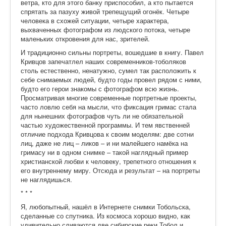
ветра, кто для этого банку приспособил, а кто пытается
спрятать за пазуху живой трепещущий огонёк. Четыре
человека в схожей ситуации, четыре характера,
выхваченных фотографом из людского потока, четыре
маленьких откровения для нас, зрителей.
И традиционно сильны портреты, вошедшие в книгу. Павел
Кривцов запечатлел наших современников-тоболяков
столь естественно, ненатужно, сумел так расположить к
себе снимаемых людей, будто годы провел рядом с ними,
будто его герои знакомы с фотографом всю жизнь.
Просматривая многие современные портретные проекты,
часто ловлю себя на мысли, что фиксация гримас стала
для нынешних фотографов чуть ли не обязательной
частью художественной программы. И тем явственней
отличие подхода Кривцова к своим моделям: две сотни
лиц, даже не лиц – ликов – и ни малейшего намёка на
гримасу ни в одном снимке – такой наглядный пример
христианской любви к человеку, трепетного отношения к
его внутреннему миру. Отсюда и результат – на портреты
не наглядишься.
* * *
Я, любопытный, нашёл в Интернете снимки Тобольска,
сделанные со спутника. Из космоса хорошо видно, как
удивительно сливаются две сибирские реки Тобол и