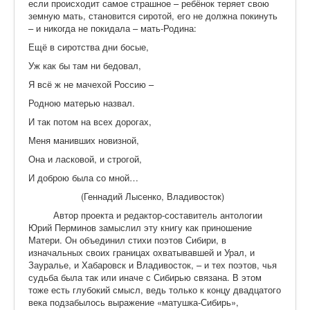
если происходит самое страшное – ребёнок теряет свою
земную мать, становится сиротой, его не должна покинуть
– и никогда не покидала – мать-Родина:
Ещё в сиротства дни босые,
Уж как бы там ни бедовал,
Я всё ж не мачехой Россию –
Родною матерью назвал.
И так потом на всех дорогах,
Меня манивших новизной,
Она и ласковой, и строгой,
И доброю была со мной…
(Геннадий Лысенко, Владивосток)
Автор проекта и редактор-составитель антологии
Юрий Перминов замыслил эту книгу как приношение
Матери. Он объединил стихи поэтов Сибири, в
изначальных своих границах охватывавшей и Урал, и
Зауралье, и Хабаровск и Владивосток, – и тех поэтов, чья
судьба была так или иначе с Сибирью связана. В этом
тоже есть глубокий смысл, ведь только к концу двадцатого
века подзабылось выражение «матушка-Сибирь»,