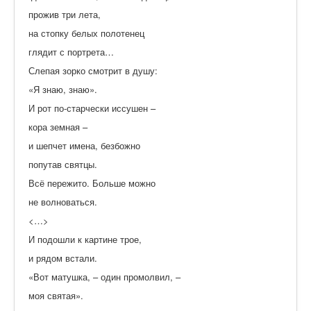
прожив три лета,
на стопку белых полотенец
глядит с портрета…
Слепая зорко смотрит в душу:
«Я знаю, знаю».
И рот по-старчески иссушен –
кора земная –
и шепчет имена, безбожно
попутав святцы.
Всё пережито. Больше можно
не волноваться.
<…>
И подошли к картине трое,
и рядом встали.
«Вот матушка, – один промолвил, –
моя святая».