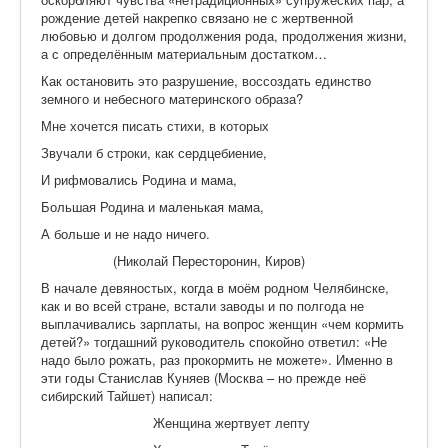
рождение детей накрепко связано не с жертвенной
любовью и долгом продолжения рода, продолжения жизни,
а с определённым материальным достатком…
Как остановить это разрушение, воссоздать единство
земного и небесного материнского образа?
Мне хочется писать стихи, в которых
Звучали б строки, как сердцебиение,
И рифмовались Родина и мама,
Большая Родина и маленькая мама,
А больше и не надо ничего.
(Николай Пересторонин, Киров)
В начале девяностых, когда в моём родном Челябинске,
как и во всей стране, встали заводы и по полгода не
выплачивались зарплаты, на вопрос женщин «чем кормить
детей?» тогдашний руководитель спокойно ответил: «Не
надо было рожать, раз прокормить не можете». Именно в
эти годы Станислав Куняев (Москва – но прежде неё
сибирский Тайшет) написал:
Женщина жертвует лепту