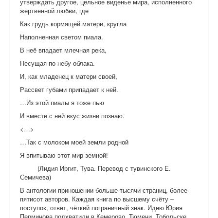
утверждать другое, цельное виденье мира, исполненного
жертвенной любви, где
Как грудь кормящей матери, кругла
Наполненная светом пиала.
В неё впадает млечная река,
Несущая по небу облака.
И, как младенец к матери своей,
Рассвет губами припадает к ней.
…Из этой пиалы я тоже пью
И вместе с ней вкус жизни познаю.
<…>
…Так с молоком моей земли родной
Я впитываю этот мир земной!
(Лидия Иргит, Тува. Перевод с тувинского Е.
Семичева)
В антологии-приношении больше тысячи страниц, более
пятисот авторов. Каждая книга по высшему счёту –
поступок, ответ, чёткий пограничный знак. Идею Юрия
Перминова подхватили в Кемерово, Тюмени, Тобольске,