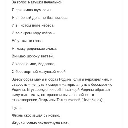
За голос матушки печальной
Я принимаю шум осин.
Я в чёрный день не без призора:
И в чистом поле небеса,
И во сыром бору озёра –
Её усталые глаза.
Я глажу реденькие злаки,
Внимаю шороху ветвей,
И хорошо мне, бедолаге,
С бессмертной матушкой моей.
Здесь образ мамы и образ Родины слиты неразделимо, и
старость – не путь к смерти матери, а путь к бессмертию
Родины. В утверждении себя частицей Родины обретает
силу жить мать, потерявшая сына на войне – в
стихотворении Людмилы Татьяничевой (Челябинск):
Пуля,
Жизнь скосившая сыновью,
Жгучей болью захлестнула мать.