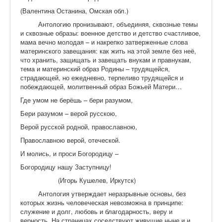
(Валентина Останина, Омская обл.)
Антологию пронизывают, объединяя, сквозные темы
и сквозные образы: военное детство и детство счастливое,
мама вечно молодая – и накрепко затверженные слова
материнского завещания: как жить на этой земле без неё,
что хранить, защищать и завещать внукам и правнукам,
тема и материнский образ Родины – трудящейся,
страдающей, но ежедневно, терпеливо трудящейся и
побеждающей, молитвенный образ Божьей Матери…
Где умом не берёшь – бери разумом,
Бери разумом – верой русскою,
Верой русской родной, православною,
Православною верой, отеческой.
И молись, и проси Богородицу –
Богородицу нашу Заступницу!
(Игорь Кушелев, Иркутск)
Антология утверждает неразрывные основы, без
которых жизнь человеческая невозможна в принципе:
служение и долг, любовь и благодарность, веру и
верность. На страницах соседствуют живущие ныне и и