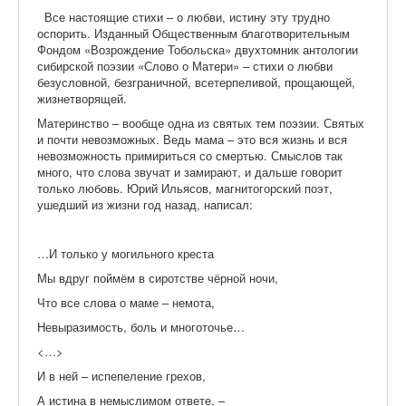
Ермаковополе.рф
Все настоящие стихи – о любви, истину эту трудно
оспорить. Изданный Общественным благотворительным
Фондом «Возрождение Тобольска» двухтомник антологии
сибирской поэзии «Слово о Матери» – стихи о любви
безусловной, безграничной, всетерпеливой, прощающей,
жизнетворящей.
Материнство – вообще одна из святых тем поэзии. Святых
и почти невозможных. Ведь мама – это вся жизнь и вся
невозможность примириться со смертью. Смыслов так
много, что слова звучат и замирают, и дальше говорит
только любовь. Юрий Ильясов, магнитогорский поэт,
ушедший из жизни год назад, написал:
…И только у могильного креста
Мы вдруг поймём в сиротстве чёрной ночи,
Что все слова о маме – немота,
Невыразимость, боль и многоточье…
<…>
И в ней – испепеление грехов,
А истина в немыслимом ответе, –