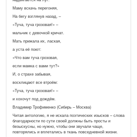
Маму вскачь перегоняя,
На бегу взглянув назад, –
«Туча, туча грозовая!» –
мальчик с девочкой кричат.
Мать прижала их, лаская,
а уста её поют:
«Что вам туча грозовая,
если мамка с вами тут?»
И, о страхе забывая,
восклицают все втроём:
«Туча, туча грозовая!» –
и хохочут под дождём.
Владимир Трофименко (Сибирь – Москва)
Читая антологию, я не искала поэтических изысков – слова
благодарности по сути своей должны быть просты и
безыскусны, но нужно, чтобы они звучали чаще,
повторялись и вплетались в ткань повседневной жизни.