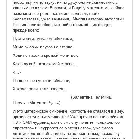
поскольку ни по звуку, ни по духу оно не совместимо с
хищным новоязом. Впрочем, и Родину матерью мы сейчас
называем всё реже: настигает волна мутного
беспамятства, ужас забвения,. Многим авторам антологии
Россия видится бесприютной и гонимой – из сердец
прежде всего:
Пустырями, туманом облитыми,
Мимо ржавых плугов на стерне
Ходит с тихой и кроткой молитвою,
Как в чужой, незнакомой стране…
<…>
На порог не пустили, облаяли,
Хохоча, освистали вослед…
(Валентина Телегина,
Пермь. «Матушка Русь»)
И это материнское смирение, кротость её ставятся в вину,
презирается и высмеивается! Уже прочно вошли в обиход
ТВ и СМИ чудовищные по смыслу понятия «социальное
сиротство» и «суррогатное материнство», уже слова
«мать» и «отец» объявлены нетолерантными, поскольку
оскорбляют чувства «нетрадиционных» супружеских пар, а