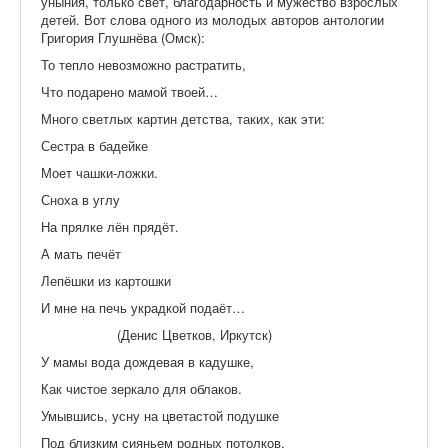
уныния, только свет, благодарность и мужество взрослых
детей. Вот слова одного из молодых авторов антологии
Григория Глушнёва (Омск):
То тепло невозможно растратить,
Что подарено мамой твоей…
Много светлых картин детства, таких, как эти:
Сестра в бадейке
Моет чашки-ложки.
Сноха в углу
На прялке лён прядёт.
А мать печёт
Лепёшки из картошки
И мне на печь украдкой подаёт…
(Денис Цветков, Иркутск)
У мамы вода дождевая в кадушке,
Как чистое зеркало для облаков.
Умывшись, усну на цветастой подушке
Под близким сияньем родных потолков.