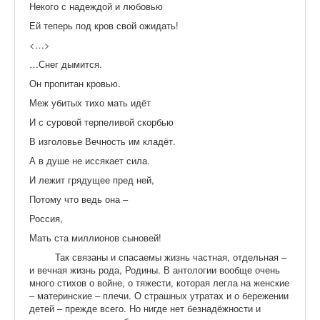
Некого с надеждой и любовью
Ей теперь под кров свой ожидать!
<…>
…Снег дымится.
Он пропитан кровью.
Меж убитых тихо мать идёт
И с суровой терпеливой скорбью
В изголовье Вечность им кладёт.
А в душе не иссякает сила.
И лежит грядущее пред ней,
Потому что ведь она –
Россия,
Мать ста миллионов сыновей!
Так связаны и спасаемы жизнь частная, отдельная –
и вечная жизнь рода, Родины. В антологии вообще очень
много стихов о войне, о тяжести, которая легла на женские
– материнские – плечи. О страшных утратах и о бережении
детей – прежде всего. Но нигде нет безнадёжности и