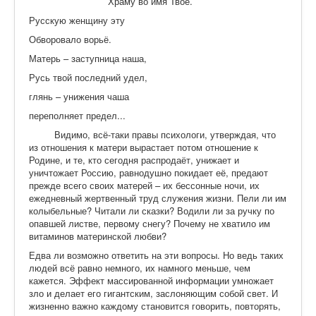
Храму во имя Твоё.
Русскую женщину эту
Обворовало ворьё.
Матерь – заступница наша,
Русь твой последний удел,
глянь – унижения чаша
переполняет предел...
Видимо, всё-таки правы психологи, утверждая, что
из отношения к матери вырастает потом отношение к
Родине, и те, кто сегодня распродаёт, унижает и
уничтожает Россию, равнодушно покидает её, предают
прежде всего своих матерей – их бессонные ночи, их
ежедневный жертвенный труд служения жизни. Пели ли им
колыбельные? Читали ли сказки? Водили ли за ручку по
опавшей листве, первому снегу? Почему не хватило им
витаминов материнской любви?
Едва ли возможно ответить на эти вопросы. Но ведь таких
людей всё равно немного, их намного меньше, чем
кажется. Эффект массированной информации умножает
зло и делает его гигантским, заслоняющим собой свет. И
жизненно важно каждому становится говорить, повторять,