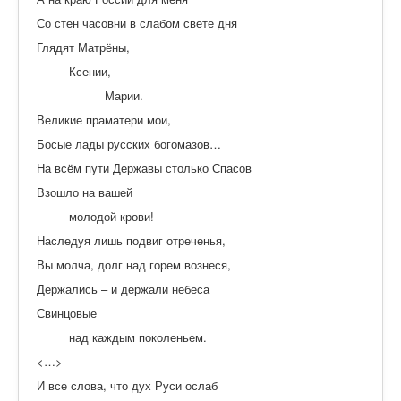
Со стен часовни в слабом свете дня
Глядят Матрёны,
Ксении,
Марии.
Великие праматери мои,
Босые лады русских богомазов…
На всём пути Державы столько Спасов
Взошло на вашей
молодой крови!
Наследуя лишь подвиг отреченья,
Вы молча, долг над горем вознеся,
Держались – и держали небеса
Свинцовые
над каждым поколеньем.
<…>
И все слова, что дух Руси ослаб