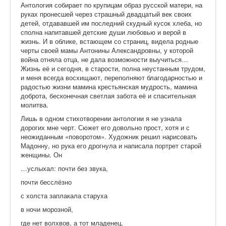
Антология собирает по крупицам образ русской матери, на
руках пронесшей через страшный двадцатый век своих
детей, отдававшей им последний скудный кусок хлеба, но
сполна напитавшей детские души любовью и верой в
жизнь. И в облике, встающем со страниц, видела родные
черты своей мамы Антонины Александровны, у которой
война отняла отца, не дала возможности выучиться…
Жизнь её и сегодня, в старости, полна неустанным трудом,
и меня всегда восхищают, переполняют благодарностью и
радостью жизни мамина крестьянская мудрость, мамина
доброта, бесконечная светлая забота её и спасительная
молитва.
Лишь в одном стихотворении антологии я не узнала
дорогих мне черт. Сюжет его довольно прост, хотя и с
неожиданным «поворотом». Художник решил нарисовать
Мадонну, но рука его дрогнула и написала портрет старой
женщины. Он
…услыхал: почти без звука,
почти бесслёзно
с холста заплакала старуха
в ночи морозной,
где нет волхвов, а тот младенец,