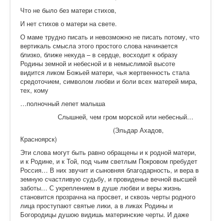
Что не было без матери стихов,
И нет стихов о матери на свете.
О маме трудно писать и невозможно не писать потому, что
вертикаль смысла этого простого слова начинается
близко, ближе некуда – в сердце, восходит к образу
Родины земной и небесной и в немыслимой высоте
видится ликом Божьей матери, чья жертвенность стала
средоточием, символом любви и боли всех матерей мира,
тех, кому
…полночный лепет малыша
Слышней, чем гром морской или небесный…
(Эльдар Ахадов,
Красноярск)
Эти слова могут быть равно обращены и к родной матери,
и к Родине, и к Той, под чьим светлым Покровом пребудет
Россия… В них звучит и сыновняя благодарность, и вера в
земную счастливую судьбу, и провиденье вечной высшей
заботы… С укреплением в душе любви и веры жизнь
становится прозрачна на просвет, и сквозь черты родного
лица проступают святые лики, а в ликах Родины и
Богородицы душою видишь материнские черты. И даже