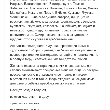
Надыме, Благовещенске, Екатеринбурге, Томске,
Хабаровске, Красноярске, Кызыле, Кирове, Омске, Ханты-
Мансийске, Иркутске, Перми, Бийске, Кургане, Якутске,
Челябинске... Она объединила авторов, пишущих на
русском, алтайском, юкагирском, долганском, эвенском,
бурятском, якутском, хакасском, нанайском, ненецком и
немецком, идиш и других языках. Всех этих поэтов
воспитала мать-Сибирь, земля сколь благодатная и
щедрая, столь суровая и требовательная.
Антология объединила и лучших профессиональных
художников Сибири, и детей, чьи безыскусные рисунки –
первое проявление благодарности, ещё вне понимания, но
в полную меру безотчётной, чистой детской любви.
Женские образы на страницах книги очень разные, они
словно выхватывают прекрасные женские лица из пёстрой
повседневности, и в каждом лице – свет, в каждом –
внутренняя сила и тайна. Ведь ежедневно каждая мама
для своего ребёнка преображает жизнь в счастье:
Блещет бездна голубая,
вьются ласточки – и вдруг
туча, туча грозовая
надвигается на луг.