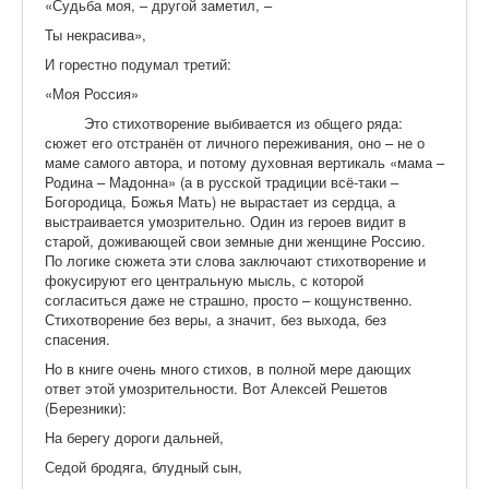
«Судьба моя, – другой заметил, –
Ты некрасива»,
И горестно подумал третий:
«Моя Россия»
Это стихотворение выбивается из общего ряда:
сюжет его отстранён от личного переживания, оно – не о
маме самого автора, и потому духовная вертикаль «мама –
Родина – Мадонна» (а в русской традиции всё-таки –
Богородица, Божья Мать) не вырастает из сердца, а
выстраивается умозрительно. Один из героев видит в
старой, доживающей свои земные дни женщине Россию.
По логике сюжета эти слова заключают стихотворение и
фокусируют его центральную мысль, с которой
согласиться даже не страшно, просто – кощунственно.
Стихотворение без веры, а значит, без выхода, без
спасения.
Но в книге очень много стихов, в полной мере дающих
ответ этой умозрительности. Вот Алексей Решетов
(Березники):
На берегу дороги дальней,
Седой бродяга, блудный сын,