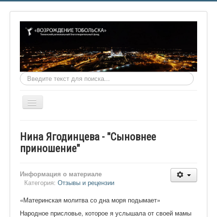
Искать...
Включить/
выключить
навигацию
Главная
Нина Ягодинцева - "Сыновнее
О фонде
приношение"
Онлайн библиотека
Информация о материале
Видеоматериалы
Категория:
Отзывы и рецензии
Контакты
«Материнская молитва со дна моря подымает»
Сайт проекта Достоевский
Народное присловье, которое я услышала от своей мамы