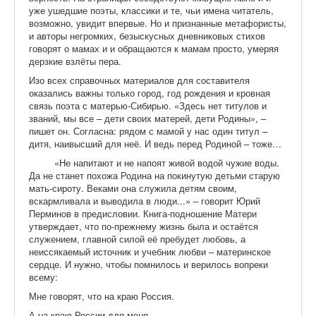
уже ушедшие поэты, классики и те, чьи имена читатель,
возможно, увидит впервые. Но и признанные метафористы,
и авторы негромких, безыскусных дневниковых стихов
говорят о мамах и и обращаются к мамам просто, умеряя
дерзкие взлёты пера.
Изо всех справочных материалов для составителя
оказались важны только город, год рождения и кровная
связь поэта с матерью-Сибирью. «Здесь нет титулов и
званий, мы все – дети своих матерей, дети Родины», –
пишет он. Согласна: рядом с мамой у нас один титул –
дитя, наивысший для неё. И ведь перед Родиной – тоже…
«Не напитают и не напоят живой водой чужие воды.
Да не станет похожа Родина на покинутую детьми старую
мать-сироту. Веками она служила детям своим,
вскармливала и выводила в люди...» – говорит Юрий
Перминов в предисловии. Книга-подношение Матери
утверждает, что по-прежнему жизнь была и остаётся
служением, главной силой её пребудет любовь, а
неиссякаемый источник и учебник любви – материнское
сердце. И нужно, чтобы помнилось и верилось вопреки
всему:
Мне говорят, что на краю Россия.
А на краю России для меня