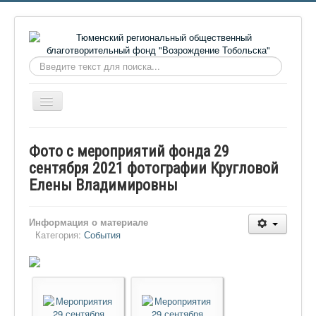
Искать...
Включить/
выключить
навигацию
Главная
Фото с мероприятий фонда 29
О фонде
сентября 2021 фотографии Кругловой
Елены Владимировны
Онлайн библиотека
Видеоматериалы
Информация о материале
Контакты
Категория:
События
Сайт проекта Достоевский
Ермаковополе.рф