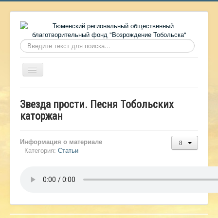
Искать...
Включить/
выключить
навигацию
Главная
Звезда прости. Песня Тобольских
О фонде
каторжан
Онлайн библиотека
Информация о материале
Видеоматериалы
Категория:
Статьи
Контакты
Сайт проекта Достоевский
Ермаковополе.рф