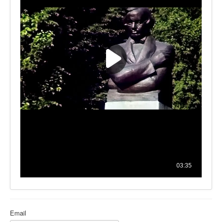
Ермаковополе.рф
Email