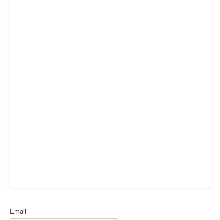
Ермаковополе.рф
Email