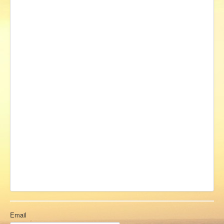
Ермаковополе.рф
Email