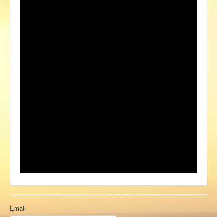
Ермаковополе.рф
Email