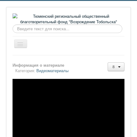
Искать...
Включить/
выключить
навигацию
Главная
Информация о материале
О фонде
Категория:
Видеоматериалы
Онлайн библиотека
Видеоматериалы
Контакты
Сайт проекта Достоевский
Ермаковополе.рф