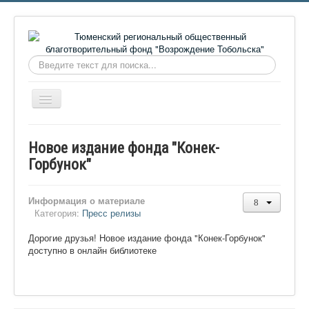
Искать...
Включить/
выключить
навигацию
Главная
Новое издание фонда "Конек-
О фонде
Горбунок"
Онлайн библиотека
Информация о материале
Видеоматериалы
Категория:
Пресс релизы
Контакты
Дорогие друзья! Новое издание фонда "Конек-Горбунок"
доступно в онлайн библиотеке
Сайт проекта Достоевский
Ермаковополе.рф