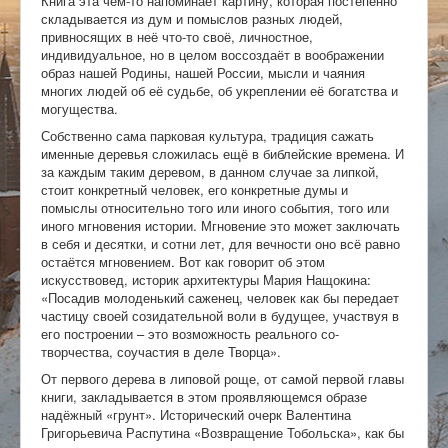
Книга эта чем-то напоминает картину, которая постепенно
складывается из дум и помыслов разных людей,
привносящих в неё что-то своё, личностное,
индивидуальное, но в целом воссоздаёт в воображении
образ нашей Родины, нашей России, мысли и чаяния
многих людей об её судьбе, об укреплении её богатства и
могущества.
Собственно сама парковая культура, традиция сажать
именные деревья сложилась ещё в библейские времена. И
за каждым таким деревом, в данном случае за липкой,
стоит конкретный человек, его конкретные думы и
помыслы относительно того или иного события, того или
иного мгновения истории. Мгновение это может заключать
в себя и десятки, и сотни лет, для вечности оно всё равно
остаётся мгновением. Вот как говорит об этом
искусствовед, историк архитектуры Мария Нащокина:
«Посадив молоденький саженец, человек как бы передает
частицу своей созидательной воли в будущее, участвуя в
его построении – это возможность реального со-
творчества, соучастия в деле Творца».
От первого дерева в липовой роще, от самой первой главы
книги, закладывается в этом проявляющемся образе
надёжный «грунт». Исторический очерк Валентина
Григорьевича Распутина «Возвращение Тобольска», как бы