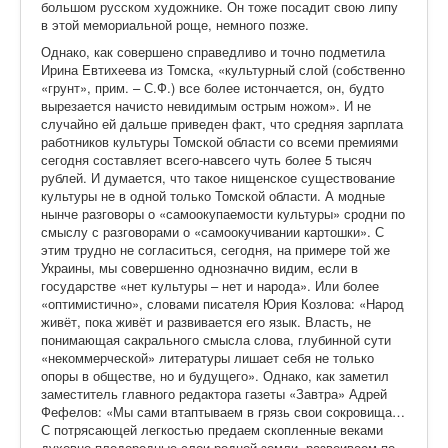
большом русском художнике. Он тоже посадит свою липу
в этой мемориальной роще, немного позже.
Однако, как совершено справедливо и точно подметила
Ирина Евтихеева из Томска, «культурный слой (собственно
«грунт», прим. – С.Ф.) все более истончается, он, будто
вырезается начисто невидимым острым ножом». И не
случайно ей дальше приведен факт, что средняя зарплата
работников культуры Томской области со всеми премиями
сегодня составляет всего-навсего чуть более 5 тысяч
рублей. И думается, что такое нищенское существование
культуры не в одной только Томской области. А модные
нынче разговоры о «самоокупаемости культуры» сродни по
смыслу с разговорами о «самоокучивании картошки». С
этим трудно не согласиться, сегодня, на примере той же
Украины, мы совершенно однозначно видим, если в
государстве «нет культуры – нет и народа». Или более
«оптимистично», словами писателя Юрия Козлова: «Народ
живёт, пока живёт и развивается его язык. Власть, не
понимающая сакрального смысла слова, глубинной сути
«некоммерческой» литературы лишает себя не только
опоры в обществе, но и будущего». Однако, как заметил
заместитель главного редактора газеты «Завтра» Адрей
Фефелов: «Мы сами втаптываем в грязь свои сокровища…
С потрясающей легкостью предаем скопленные веками
духовно-плодородные слои родной земли, развеиваем по