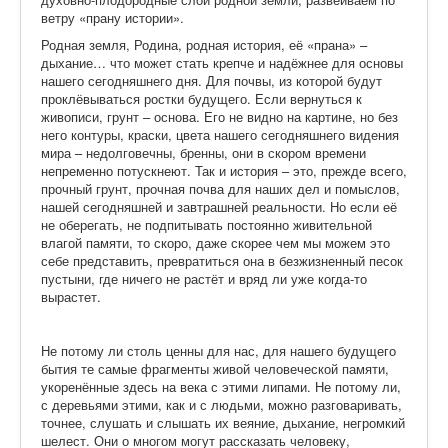
ветру «прану истории».
Родная земля, Родина, родная история, её «прана» –
дыхание… что может стать крепче и надёжнее для основы
нашего сегодняшнего дня. Для почвы, из которой будут
проклёвываться ростки будущего. Если вернуться к
живописи, грунт – основа. Его не видно на картине, но без
него контуры, краски, цвета нашего сегодняшнего видения
мира – недолговечны, бренны, они в скором времени
непременно потускнеют. Так и история – это, прежде всего,
прочный грунт, прочная почва для наших дел и помыслов,
нашей сегодняшней и завтрашней реальности. Но если её
не оберегать, не подпитывать постоянно живительной
влагой памяти, то скоро, даже скорее чем мы можем это
себе представить, превратиться она в безжизненный песок
пустыни, где ничего не растёт и вряд ли уже когда-то
вырастет.
Не потому ли столь ценны для нас, для нашего будущего
бытия те самые фрагменты живой человеческой памяти,
укоренённые здесь на века с этими липами. Не потому ли,
с деревьями этими, как и с людьми, можно разговаривать,
точнее, слушать и слышать их веяние, дыхание, негромкий
шелест. Они о многом могут рассказать человеку,