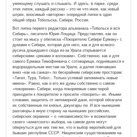
умеющему слушать и слышать. И здесь, в парке, среди
этих липок, каждый рассказ – это не что иное, как новый
штрих, вносимый «автором» очередной липки в один
общий образ Тобольска, Сибири, России.
Вот липка первого редактора альманаха «Тобольск и вся
Сибирь», писателя Юрия Лощица. Представляю, как он
стоит на мысу у обелиска «Покорителю Сибири Ермаку» с
думами о Сибири, которая для него, как и для всякого
русича дошедшего сюда из-за Урала открывается
сибирскими «реками и волоками». Собственно, как и для
самого Ермака Тимофеевича с сотоварищи, поднявшихся к
водораздельным местам на Урале, а далее помчавших
вниз «как на санках» по бескрайним сибирским просторам:
«Тагил, Тура, Тобол…Только успевай запоминать новые
имена». Равно, как и его же думы собственно о самом
«покорении» Сибири, когда покоряемые сами порой
приходили к покорителю и просили «покорить» их. Иными
словами, защитить от непомерной дани, которой облагали
их собственные ли князья, джунгары ли. И все нынешние
разговоры в иную сторону на нынешних российских,
сибирских окраинах – о «независимости» и возжелании
своего «азиатского» выбора, на самом деле могут
обернуться для них тем же, что и выбор европейский для
бывших республик СССР. Нищенским существованием на