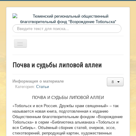
Искать...
Включить/
выключить
навигацию
Главная
Почва и судьбы липовой аллеи
О фонде
Онлайн библиотека
Информация о материале
Категория:
Статьи
Видеоматериалы
ПОЧВА И СУДЬБЫ ЛИПОВОЙ АЛЛЕИ
Контакты
«Тобольск и вся Россия. Дружбы храм священный» – так
Сайт проекта Достоевский
называется новая книга, подготовленная к изданию
Общественным благотворительным фондом «Возрождение
Ермаковополе.рф
Тобольска» в серии «Библиотека альманаха «Тобольск и
вся Сибирь». Объёмный сборник статей, очерков, эссе,
стихотворений, репродукций картин, художественных