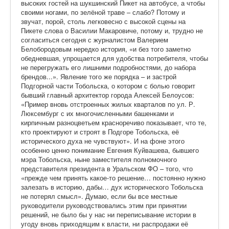
высоких гостей на шукшинский Пикет на автобусе, а чтобы
своими ногами, по зелёной траве – слабо? Потому и
звучат, порой, столь легковесно с высокой сцены на
Пикете слова о Василии Макаровиче, потому и, трудно не
согласиться сегодня с журналистом Валерием
Белобородовым нередко история, «и без того заметно
обедневшая, упрощается для удобства потребителя, чтобы
не перегружать его лишними подробностями, до набора
брендов...». Явление того же порядка – и застрой
Подгорной части Тобольска, о котором с болью говорит
бывший главный архитектор города Алексей Белоусов:
«Пример вновь отстроенных жилых кварталов по ул. Р.
Люксембург с их многочисленными башенками и
кирпичным разноцветьем красноречиво показывает, что те,
кто проектируют и строят в Подгоре Тобольска, её
исторического духа не чувствуют». И на фоне этого
особенно ценно понимание Евгения Куйвашева, бывшего
мэра Тобольска, ныне заместителя полномочного
представителя президента в Уральском ФО – того, что
«прежде чем принять какое-то решение… постоянно нужно
залезать в историю, дабы… дух исторического Тобольска
не потерял смысл». Думаю, если бы все местные
руководители руководствовались этим при принятии
решений, не было бы у нас ни переписывание истории в
угоду вновь приходящим к власти, ни распродажи её