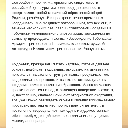
фоторабот и прочих материальных свидетельств
российской культуры, истории, государственности
представляет собой мозаичный образ нашей общей
Родины, развёрнутый в пространственно-временных
координатах. А объединяет авторов книги, что все они, в
течение нескольких лет, стали «соавторами» создания в
Тобольске мемориальной липовой рощи, заложенной по
замыслу председателя фонда «Возрождение Тобольска»
Аркадия Григорьевича Елфимова классиком русской
литературы Валентином Григорьевичем Распутиным.
Художник, прежде чем писать картину, готовит для неё
основу, подбирает подрамник, аккуратно натягивает на
него холст, тщательно грунтует ткань, просушивает её,
выдерживая по времени, и только потом приступает к
созданию самого зримого изображения. Мазок за мазком
краски наносятся на подготовленную поверхность холста,
и, постепенно, сначала начинают угадываться очертания,
вот уже можно разглядеть объём и глубину изображаемого
пространства, терпеливо прописываются детали… и
постепенно творец являет нам единый художественный
образ, пробуждающий некие воспоминания, ощущения,
мысли, ассоциации.