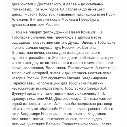
декабристов и Достоевского, и далее – до ссыльных
Романовых… от 90-х годов ХХ столетия до нынешних
дней… – стоит Тобольск, названный патриархом всея Руси
Алексием II «третьим после Москвы и Петербурга
духовным центром России».
О том же говорит фотохудожник Павел Кривцов: «В
Тобольске сильнее, чем где-нибудь в другом месте
ощущаешь присутствие святого Духа… Здесь, в Тобольске
я очень сильно ощущал дух России…». Вот она
благодатная почва, основа для взращивания всего
русского, российского. Живёт и дышит тобольская история
и в строках других авторов книги и липок в мемориальном
парке, заложенном Валентином Григорьевичем. А вместе с
тобольской историей, живёт и дышит здесь неотъемлемо
история России. Вот скульптор Михаил Владимирович
Переяславец, исполнивший для Тобольска памятник
неутомимому исследователю Тобольского Севера А.А.
Дунину-Горкавичу, памятники – поэту-сказочнику П.П.
Ершову, писателю Ф.М. Достоевскому… Он тоже «автор»
одной из первых липок. Или – как бы продолжая разговор
об истории уже «большой» России – звучит рассказ об его
отце Владимире Ивановиче – сызмальства бездомном
мальчишке, потом – пытливом юноше, волею судеб –
лётчике, участнике Великой Отечественной войны, позже