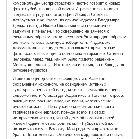
комсомольца» беспристрастно и честно говорит о новых
фактах убийства царской семьи. А разве не заставляет
задуматься редкая фотография Иосифа Сталина,
датируемая 1941 годом, из архива издателя Владимира
Долматова, где Иосиф Виссарионович непривычно
задумчив и печален, что совершенно не вяжется с
созданным образом вождя всех времён и народов, образом
великого генералиссимуса-победителя. И здесь же
документальные свидетельства-комментарии к этому
фото, рассказывающие о сомнениях и терзаниях Сталина-
человека, перед тем, как им было принято решение –
Москву не сдавать… И это живая история, а не бренд для
ротозеев-туристов.
И ещё не один десяток говорящих лип. Разве не
сохранением исконного, не созиданием истинных
культурных ценностей сегодня заняты величайшие певцы
современности Александр Ведерников и Татьяна Петрова,
поющие прекрасные народные песни, классические
русские романсы. Не случайно совсем истоки своего
творчества они черпают, прежде всего, из своих
исторических истоков, из той детской памяти о своей
малой Родине, о своих родителях. «Рубцова люблю,
потому что люблю Вологду. Мои родители приехали на
Урал с Вологодчины… Это русский мир, простой и ясный,