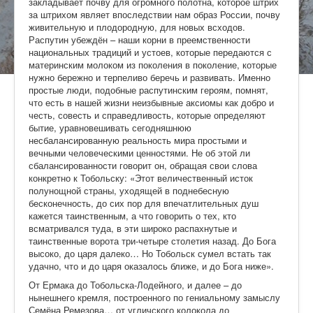
закладывает почву для огромного полотна, которое штрих
за штрихом являет впоследствии нам образ России, почву
живительную и плодородную, для новых всходов.
Распутин убеждён – наши корни в преемственности
национальных традиций и устоев, которые передаются с
материнским молоком из поколения в поколение, которые
нужно бережно и терпеливо беречь и развивать. Именно
простые люди, подобные распутинским героям, помнят,
что есть в нашей жизни неизбывные аксиомы как добро и
честь, совесть и справедливость, которые определяют
бытие, уравновешивать сегодняшнюю
несбалансированную реальность мира простыми и
вечными человеческими ценностями. Не об этой ли
сбалансированности говорит он, обращая свои слова
конкретно к Тобольску: «Этот величественный исток
полунощной страны, уходящей в поднебесную
бесконечность, до сих пор для впечатлительных душ
кажется таинственным, а что говорить о тех, кто
всматривался туда, в эти широко распахнутые и
таинственные ворота три-четыре столетия назад. До Бога
высоко, до царя далеко… Но Тобольск сумел встать так
удачно, что и до царя оказалось ближе, и до Бога ниже».
От Ермака до Тобольска-Лодейного, и далее – до
нынешнего кремля, построенного по гениальному замыслу
Семёна Ремезова… от угличского колокола до