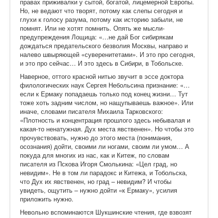
правах приживалки у сытой, богатой, лицемерной Европы.
Но, не ведают что творят, потому как слепы сегодня и
глухи к голосу разума, потому как историю забыли, не
помнят. Или не хотят помнить. Опять же мысли-
предупреждения Лощица: «…не дай Бог сибирякам
дождаться предательского безволия Москвы, направо и
налево швыряющей «суверенитетами». И это про сегодня,
и это про сейчас… И это здесь в Сибири, в Тобольске.
Наверное, оттого красной нитью звучит в эссе доктора
филологических наук Сергея Небольсина признание: «…
если к Ермаку попадаешь только под конец жизни… Тут
тоже хоть задним числом, но нащупываешь важное». Или
иначе, словами писателя Михаила Тарковского:
«Плотность и концентрация прошлого здесь небывалая и
какая-то ненатужная. Дух места явственен». Но чтобы это
прочувствовать, нужно до этого места (понимания,
осознания) дойти, своими ли ногами, своим ли умом… А
покуда для многих из нас, как и Китеж, по словам
писателя из Пскова Игоря Смолькина: «Цел град, но
невидим». Не в том ли парадокс и Китежа, и Тобольска,
что Дух их явственен, но град – невидим? И чтобы
увидеть, ощутить – нужно дойти «к Ермаку», усилия
приложить нужно.
Невольно вспоминаются Шукшинские чтения, где взвозят