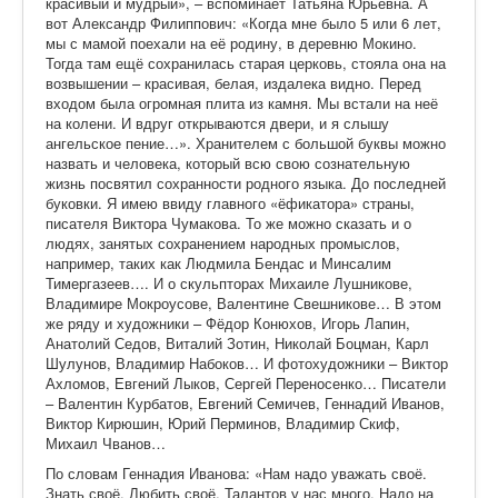
красивый и мудрый», – вспоминает Татьяна Юрьевна. А
вот Александр Филиппович: «Когда мне было 5 или 6 лет,
мы с мамой поехали на её родину, в деревню Мокино.
Тогда там ещё сохранилась старая церковь, стояла она на
возвышении – красивая, белая, издалека видно. Перед
входом была огромная плита из камня. Мы встали на неё
на колени. И вдруг открываются двери, и я слышу
ангельское пение…». Хранителем с большой буквы можно
назвать и человека, который всю свою сознательную
жизнь посвятил сохранности родного языка. До последней
буковки. Я имею ввиду главного «ёфикатора» страны,
писателя Виктора Чумакова. То же можно сказать и о
людях, занятых сохранением народных промыслов,
например, таких как Людмила Бендас и Минсалим
Тимергазеев…. И о скульпторах Михаиле Лушникове,
Владимире Мокроусове, Валентине Свешникове… В этом
же ряду и художники – Фёдор Конюхов, Игорь Лапин,
Анатолий Седов, Виталий Зотин, Николай Боцман, Карл
Шулунов, Владимир Набоков… И фотохудожники – Виктор
Ахломов, Евгений Лыков, Сергей Переносенко… Писатели
– Валентин Курбатов, Евгений Семичев, Геннадий Иванов,
Виктор Кирюшин, Юрий Перминов, Владимир Скиф,
Михаил Чванов…
По словам Геннадия Иванова: «Нам надо уважать своё.
Знать своё. Любить своё. Талантов у нас много. Надо на