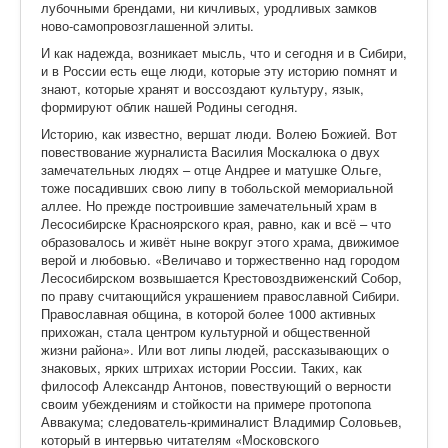
лубочными брендами, ни кичливых, уродливых замков
ново-самопровозглашенной элиты.
И как надежда, возникает мысль, что и сегодня и в Сибири,
и в России есть еще люди, которые эту историю помнят и
знают, которые хранят и воссоздают культуру, язык,
формируют облик нашей Родины сегодня.
Историю, как известно, вершат люди. Волею Божией. Вот
повествование журналиста Василия Москалюка о двух
замечательных людях – отце Андрее и матушке Ольге,
тоже посадивших свою липу в тобольской мемориальной
аллее. Но прежде построившие замечательный храм в
Лесосибирске Красноярского края, равно, как и всё – что
образовалось и живёт ныне вокруг этого храма, движимое
верой и любовью. «Величаво и торжественно над городом
Лесосибирском возвышается Крестовоздвиженский Собор,
по праву считающийся украшением православной Сибири.
Православная община, в которой более 1000 активных
прихожан, стала центром культурной и общественной
жизни района». Или вот липы людей, рассказывающих о
знаковых, ярких штрихах истории России. Таких, как
философ Александр Антонов, повествующий о верности
своим убеждениям и стойкости на примере протопопа
Аввакума; следователь-криминалист Владимир Соловьев,
который в интервью читателям «Московского