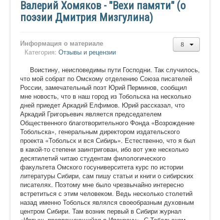
Валерий Хомяков - "Вехи памяти" (о
поэзии Дмитрия Мизгулина)
Информация о материале
Категория:
Отзывы и рецензии
Воистину, неисповедимы пути Господни. Так случилось,
что мой собрат по Омскому отделению Союза писателей
России, замечательный поэт Юрий Перминов, сообщил
мне новость, что в наш город из Тобольска на несколько
дней приедет Аркадий Елфимов. Юрий рассказал, что
Аркадий Григорьевич является председателем
Общественного благотворительного Фонда «Возрождение
Тобольска», генеральным директором издательского
проекта «Тобольск и вся Сибирь». Естественно, что я был
в какой-то степени заинтригован, ибо вот уже несколько
десятилетий читаю студентам филологического
факультета Омского госуниверситета курс по истории
литературы Сибири, сам пишу статьи и книги о сибирских
писателях. Поэтому мне было чрезвычайно интересно
встретиться с этим человеком. Ведь несколько столетий
назад именно Тобольск являлся своеобразным духовным
центром Сибири. Там возник первый в Сибири журнал
«Иртыш, превращающийся в Ипокрену». С Тобольском