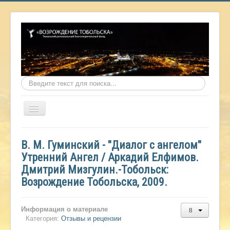
Искать...
Включить/
выключить
навигацию
Главная
В. М. Гуминский - "Диалог с ангелом"
О фонде
Утренний Ангел / Аркадий Елфимов.
Дмитрий Мизгулин.-Тобольск:
Онлайн библиотека
Возрождение Тобольска, 2009.
Видеоматериалы
Контакты
Информация о материале
Категория:
Отзывы и рецензии
Сайт проекта Достоевский