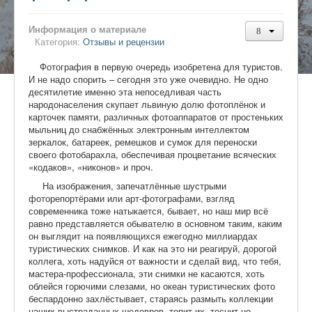
Информация о материале
Категория:
Отзывы и рецензии
Фотография в первую очередь изобретена для туристов.
И не надо спорить – сегодня это уже очевидно. Не одно
десятилетие именно эта непоседливая часть
народонаселения скупает львиную долю фотоплёнок и
карточек памяти, различных фотоаппаратов от простеньких
мыльниц до снабжённых электронным интеллектом
зеркалок, батареек, ремешков и сумок для переноски
своего фотобарахла, обеспечивая процветание всяческих
«кодаков», «никонов» и проч.
На изображения, запечатлённые шустрыми
фоторепортёрами или арт-фотографами, взгляд
современника тоже натыкается, бывает, но наш мир всё
равно представляется обывателю в основном таким, каким
он выглядит на появляющихся ежегодно миллиардах
туристических снимков. И как на это ни реагируй, дорогой
коллега, хоть надуйся от важности и сделай вид, что тебя,
мастера-профессионала, эти снимки не касаются, хоть
облейся горючими слезами, но океан туристических фото
беспардонно захлёстывает, стараясь размыть коллекции
наших выстраданных шедевров, топит их, теснит не