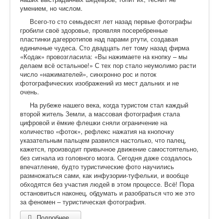
умением, но числом.
Всего-то сто семьдесят лет назад первые фотографы
гробили своё здоровье, проявляя посеребренные
пластинки дагерротипов над парами ртути, создавая
единичные чудеса. Сто двадцать лет тому назад фирма
«Кодак» провозгласила: «Вы нажимаете на кнопку – мы
делаем всё остальное!» С тех пор стало неумолимо расти
число «нажимателей», синхронно рос и поток
фотографических изображений из мест дальних и не
очень.
На рубеже нашего века, когда туристом стал каждый
второй житель Земли, а массовая фотография стала
цифровой и ёмкие флешки сняли ограничение на
количество «фоток», рефлекс нажатия на кнопочку
указательным пальцем развился настолько, что палец,
кажется, производит привычное движение самостоятельно,
без сигнала из головного мозга. Сегодня даже создалось
впечатление, будто туристические фото научились
размножаться сами, как инфузории-туфельки, и вообще
обходятся без участия людей в этом процессе. Всё! Пора
остановиться наконец, обдумать и разобраться что же это
за феномен – туристическая фотография.
Подробнее...