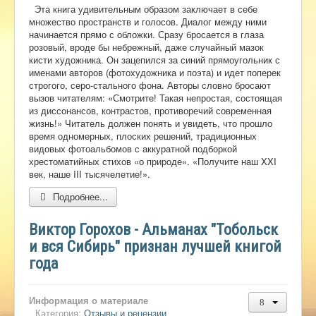
Эта книга удивительным образом заключает в себе
Ермаковополе.рф
множество пространств и голосов. Диалог между ними
начинается прямо с обложки. Сразу бросается в глаза
розовый, вроде бы небрежный, даже случайный мазок
кисти художника. Он зацепился за синий прямоугольник с
именами авторов (фотохудожника и поэта) и идет поперек
строгого, серо-стального фона. Авторы словно бросают
вызов читателям: «Смотрите! Такая непростая, состоящая
из диссонансов, контрастов, противоречий современная
жизнь!» Читатель должен понять и увидеть, что прошло
время одномерных, плоских решений, традиционных
видовых фотоальбомов с аккуратной подборкой
хрестоматийных стихов «о природе». «Получите наш XXI
век, наше III тысячелетие!».
Подробнее...
Виктор Горохов - Альманах "Тобольск
и вся Сибирь" признан лучшей книгой
года
Информация о материале
Категория:
Отзывы и рецензии