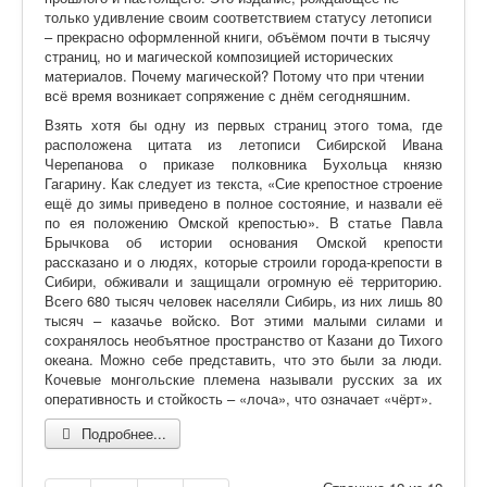
только удивление своим соответствием статусу летописи
– прекрасно оформленной книги, объёмом почти в тысячу
страниц, но и магической композицией исторических
материалов. Почему магической? Потому что при чтении
всё время возникает сопряжение с днём сегодняшним.
Взять хотя бы одну из первых страниц этого тома, где
расположена цитата из летописи Сибирской Ивана
Черепанова о приказе полковника Бухольца князю
Гагарину. Как следует из текста, «Сие крепостное строение
ещё до зимы приведено в полное состояние, и назвали её
по ея положению Омской крепостью». В статье Павла
Брычкова об истории основания Омской крепости
рассказано и о людях, которые строили города-крепости в
Сибири, обживали и защищали огромную её территорию.
Всего 680 тысяч человек населяли Сибирь, из них лишь 80
тысяч – казачье войско. Вот этими малыми силами и
сохранялось необъятное пространство от Казани до Тихого
океана. Можно себе представить, что это были за люди.
Кочевые монгольские племена называли русских за их
оперативность и стойкость – «лоча», что означает «чёрт».
Подробнее...