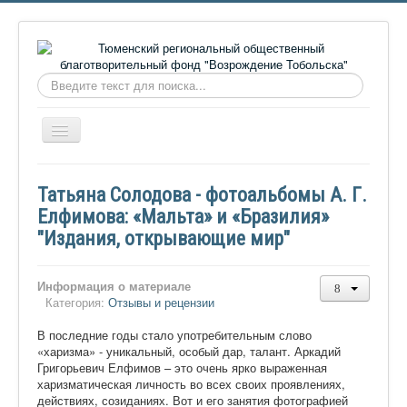
Искать...
Включить/
выключить
навигацию
Главная
Татьяна Солодова - фотоальбомы А. Г.
О фонде
Елфимова: «Мальта» и «Бразилия»
"Издания, открывающие мир"
Онлайн библиотека
Видеоматериалы
Информация о материале
Контакты
Категория:
Отзывы и рецензии
Сайт проекта Достоевский
В последние годы стало употребительным слово
«харизма» - уникальный, особый дар, талант. Аркадий
Ермаковополе.рф
Григорьевич Елфимов – это очень ярко выраженная
харизматическая личность во всех своих проявлениях,
действиях, созиданиях. Вот и его занятия фотографией