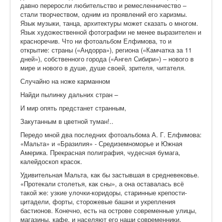
давно переросли любительство и ремесленничество –
стали творчеством, одним из проявлений его харизмы.
Язык музыки, танца, архитектуры может сказать о многом.
Язык художественной фотографии не менее выразителен и
красноречив. Что ни фотоальбом Елфимова, то и
открытие: страны («Андорра»), региона («Камчатка за 11
дней»), собственного города («Ангел Сибири») – нового в
мире и нового в душе, душе своей, зрителя, читателя.
Случайно на ноже карманном
Найди пылинку дальних стран –
И мир опять предстанет странным,
Закутанным в цветной туман!..
Передо мной два последних фотоальбома А. Г. Елфимова:
«Мальта» и «Бразилия» - Средиземноморье и Южная
Америка. Прекрасная полиграфия, чудесная бумага,
калейдоскоп красок.
Удивительная Мальта, как бы застывшая в средневековье.
«Протекали столетья, как сны», а она оставалась всё
такой же: узкие улочки-коридоры, старинные крепости-
цитадели, форты, сторожевые башни и укрепления
бастионов. Конечно, есть на острове современные улицы,
магазины, кафе, и населяют его наши современники,