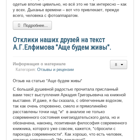
одетые вполне цивильно, но всё это не так интересно – как
у всех. Дыханье времени – вот что привлекает, прежде
всего, человека с фотоаппаратом.
Подробнее...
Отклики наших друзей на текст
А.Г.Елфимова "Аще будем живы".
Информация о материале
Категория:
Отзывы и рецензии
Отзыв на статью "Аще будем живы"
С большой душевной радостью прочитала присланный
вами текст выступления Аркадия Григорьевича на книжной
выставке. И даже, я бы сказала, с облегченным вздохом,
так как очень откровенно, смело и прямолинейно
расставлены точки над "и" в анализе не только
современного состояния книгоиздательско
го дела, но и
обозначена, наконец, позитивная философия современного
книжника, которого уже совсем, кажется, "сбросили с
парохода современности". Как хорошо, что есть человек,
отважно заявляющий: "Не дождутся!".