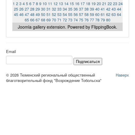
1
2
3
4
5
6
7
8
9
10
11
12
13
14
15
16
17
18
19
20
21
22
23
24
25
26
27
28
29
30
31
32
33
34
35
36
37
38
39
40
41
42
43
44
45
46
47
48
49
50
51
52
53
54
55
56
57
58
59
60
61
62
63
64
65
66
67
68
69
70
71
72
73
74
75
76
77
78
79
80
Joomla gallery
extension. Powered by FlippingBook.
Email
Подписаться
© 2026 Тюменский региональный общественный
Наверх
благотворительный фонд "Возрождение Тобольска"