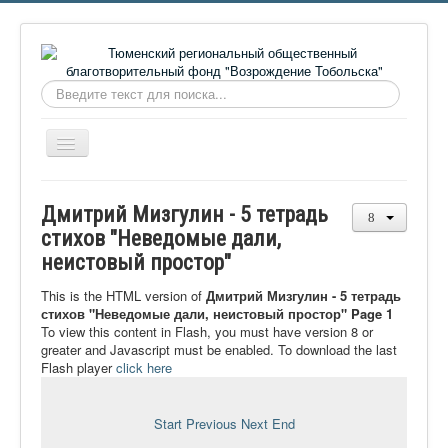
Искать...
Включить/
выключить
навигацию
Главная
Дмитрий Мизгулин - 5 тетрадь
О фонде
стихов "Неведомые дали,
неистовый простор"
Онлайн библиотека
Видеоматериалы
This is the HTML version of
Дмитрий Мизгулин - 5 тетрадь
стихов "Неведомые дали, неистовый простор" Page 1
Контакты
To view this content in Flash, you must have version 8 or
greater and Javascript must be enabled. To download the last
Сайт проекта Достоевский
Flash player
click here
Ермаковополе.рф
Start
Previous
Next
End