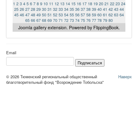
1
2
3
4
5
6
7
8
9
10
11
12
13
14
15
16
17
18
19
20
21
22
23
24
25
26
27
28
29
30
31
32
33
34
35
36
37
38
39
40
41
42
43
44
45
46
47
48
49
50
51
52
53
54
55
56
57
58
59
60
61
62
63
64
65
66
67
68
69
70
71
72
73
74
75
76
77
78
79
80
Joomla gallery
extension. Powered by FlippingBook.
Email
Подписаться
© 2026 Тюменский региональный общественный
Наверх
благотворительный фонд "Возрождение Тобольска"