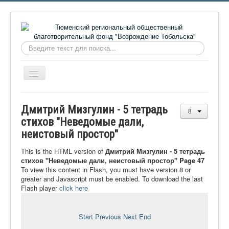
Искать...
Включить/
выключить
навигацию
Главная
Дмитрий Мизгулин - 5 тетрадь
О фонде
стихов "Неведомые дали,
неистовый простор"
Онлайн библиотека
Видеоматериалы
This is the HTML version of
Дмитрий Мизгулин - 5 тетрадь
стихов "Неведомые дали, неистовый простор" Page 47
Контакты
To view this content in Flash, you must have version 8 or
greater and Javascript must be enabled. To download the last
Сайт проекта Достоевский
Flash player
click here
Ермаковополе.рф
Start
Previous
Next
End