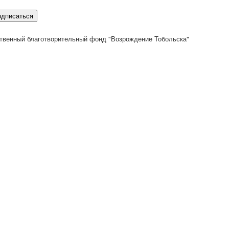
одписаться
твенный благотворительный фонд "Возрождение Тобольска"