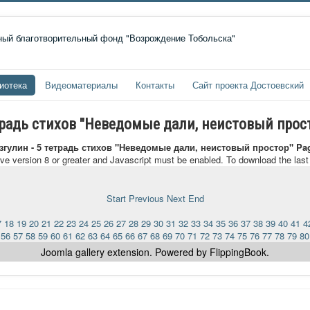
иотека
Видеоматериалы
Контакты
Сайт проекта Достоевский
радь стихов "Неведомые дали, неистовый прос
гулин - 5 тетрадь стихов "Неведомые дали, неистовый простор" Pa
ave version 8 or greater and Javascript must be enabled. To download the las
Start
Previous
Next
End
7
18
19
20
21
22
23
24
25
26
27
28
29
30
31
32
33
34
35
36
37
38
39
40
41
4
56
57
58
59
60
61
62
63
64
65
66
67
68
69
70
71
72
73
74
75
76
77
78
79
80
Joomla gallery
extension. Powered by FlippingBook.