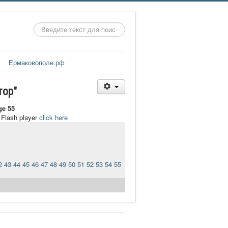
Искать...
Ермаковополе.рф
тор"
ge 55
t Flash player
click here
2
43
44
45
46
47
48
49
50
51
52
53
54
55