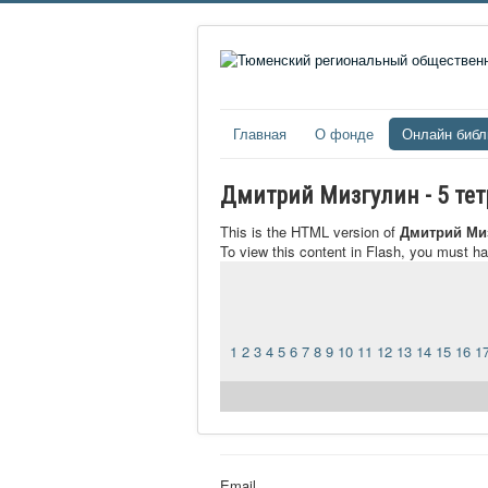
Главная
О фонде
Онлайн библ
Дмитрий Мизгулин - 5 тет
This is the HTML version of
Дмитрий Миз
To view this content in Flash, you must h
1
2
3
4
5
6
7
8
9
10
11
12
13
14
15
16
1
Email