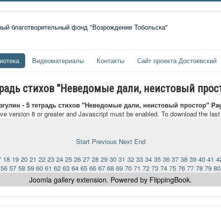
иотека
Видеоматериалы
Контакты
Сайт проекта Достоевский
радь стихов "Неведомые дали, неистовый прос
гулин - 5 тетрадь стихов "Неведомые дали, неистовый простор" Pa
ave version 8 or greater and Javascript must be enabled. To download the las
Start
Previous
Next
End
7
18
19
20
21
22
23
24
25
26
27
28
29
30
31
32
33
34
35
36
37
38
39
40
41
4
56
57
58
59
60
61
62
63
64
65
66
67
68
69
70
71
72
73
74
75
76
77
78
79
80
Joomla gallery
extension. Powered by FlippingBook.