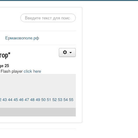
Искать...
Ермаковополе.рф
тор"
ge 25
t Flash player
click here
2
43
44
45
46
47
48
49
50
51
52
53
54
55