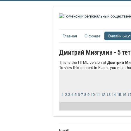
Главная
О фонде
Онлайн библ
Дмитрий Мизгулин - 5 тет
This is the HTML version of
Дмитрий Миз
To view this content in Flash, you must h
1
2
3
4
5
6
7
8
9
10
11
12
13
14
15
16
1
Email