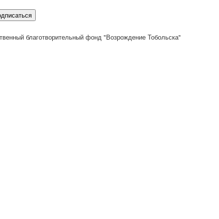
одписаться
твенный благотворительный фонд "Возрождение Тобольска"