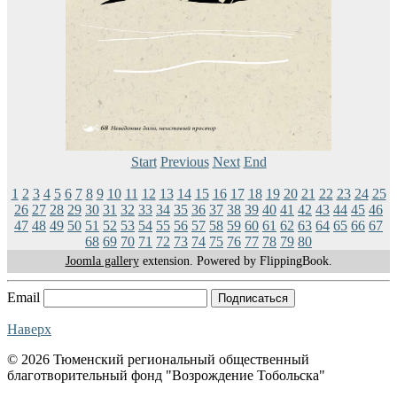
Start
Previous
Next
End
1
2
3
4
5
6
7
8
9
10
11
12
13
14
15
16
17
18
19
20
21
22
23
24
25
26
27
28
29
30
31
32
33
34
35
36
37
38
39
40
41
42
43
44
45
46
47
48
49
50
51
52
53
54
55
56
57
58
59
60
61
62
63
64
65
66
67
68
69
70
71
72
73
74
75
76
77
78
79
80
Joomla gallery
extension. Powered by FlippingBook.
Email
Подписаться
Наверх
© 2026 Тюменский региональный общественный
благотворительный фонд "Возрождение Тобольска"