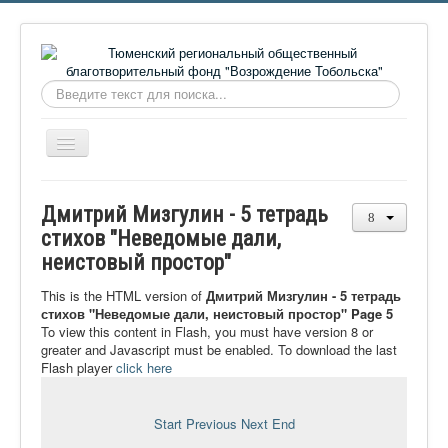
Искать...
Включить/
выключить
навигацию
Главная
Дмитрий Мизгулин - 5 тетрадь
О фонде
стихов "Неведомые дали,
неистовый простор"
Онлайн библиотека
Видеоматериалы
This is the HTML version of
Дмитрий Мизгулин - 5 тетрадь
стихов "Неведомые дали, неистовый простор" Page 5
Контакты
To view this content in Flash, you must have version 8 or
greater and Javascript must be enabled. To download the last
Сайт проекта Достоевский
Flash player
click here
Ермаковополе.рф
Start
Previous
Next
End