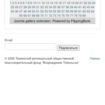
1
2
3
4
5
6
7
8
9
10
11
12
13
14
15
16
17
18
19
20
21
22
23
24
25
26
27
28
29
30
31
32
33
34
35
36
37
38
39
40
41
42
43
44
45
46
47
48
49
50
51
52
53
54
55
56
57
58
59
60
61
62
63
64
65
66
67
68
69
70
71
72
73
74
75
76
77
78
79
80
Joomla gallery
extension. Powered by FlippingBook.
Email
Подписаться
© 2026 Тюменский региональный общественный
Наверх
благотворительный фонд "Возрождение Тобольска"