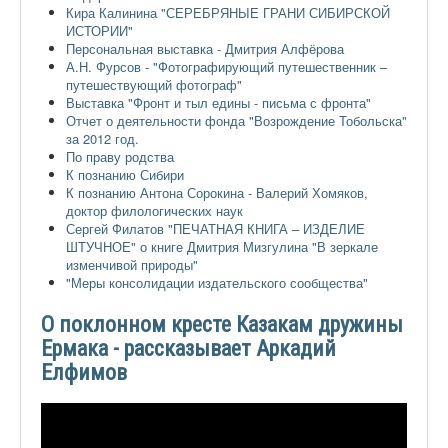
Кира Калинина "СЕРЕБРЯНЫЕ ГРАНИ СИБИРСКОЙ
ИСТОРИИ"
Персональная выставка - Дмитрия Алфёрова
А.Н. Фурсов - "Фотографирующий путешественник –
путешествующий фотограф"
Выставка "Фронт и тыл едины - письма с фронта"
Отчет о деятельности фонда "Возрождение Тобольска"
за 2012 год.
По праву родства
К познанию Сибири
К познанию Антона Сорокина - Валерий Хомяков,
доктор филологических наук
Сергей Филатов "ПЕЧАТНАЯ КНИГА – ИЗДЕЛИЕ
ШТУЧНОЕ" о книге Дмитрия Мизгулина "В зеркале
изменчивой природы"
"Меры консолидации издательского сообщества"
О поклонном кресте Казакам дружины
Ермака - рассказывает Аркадий
Елфимов