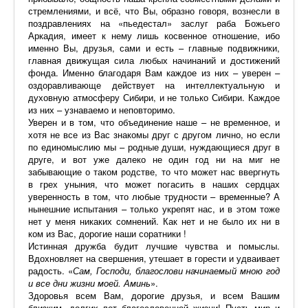
стремлениями, и всё, что Вы, образно говоря, вознесли в
поздравлениях на «пьедестал» заслуг раба Божьего
Аркадия, имеет к нему лишь косвенное отношение, ибо
именно Вы, друзья, сами и есть – главные подвижники,
главная движущая сила любых начинаний и достижений
фонда. Именно благодаря Вам каждое из них – уверен –
оздоравливающе действует на интеллектуальную и
духовную атмосферу Сибири, и не только Сибири. Каждое
из них – узнаваемо и неповторимо.
Уверен и в том, что объединение наше – не временное, и
хотя не все из Вас знакомы друг с другом лично, но если
по единомыслию мы – родные души, нуждающиеся друг в
друге, и вот уже далеко не один год ни на миг не
забывающие о таком родстве, то что может нас ввергнуть
в грех уныния, что может погасить в наших сердцах
уверенность в том, что любые трудности – временные? А
нынешние испытания – только укрепят нас, и в этом тоже
нет у меня никаких сомнений. Как нет и не было их ни в
ком из Вас, дорогие наши соратники !
Истинная дружба будит лучшие чувства и помыслы.
Вдохновляет на свершения, утешает в горести и удваивает
радость. «
Сам, Господи, благослови начинаемый мною год
и все дни жизни моей. Аминь
».
Здоровья всем Вам, дорогие друзья, и всем Вашим
близким, долгих лет благословенной жизни! Пусть мир и