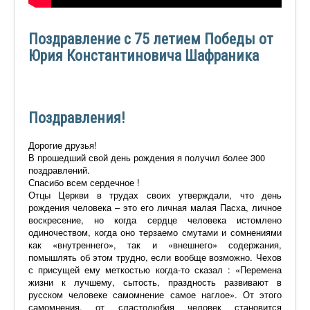
Поздравление с 75 летием Победы от
Юрия Константиновича Шафраника
Поздравления!
Дорогие друзья!
В прошедший свой день рождения я получил более 300
поздравлений.
Спасибо всем сердечное !
Отцы Церкви в трудах своих утверждали, что день
рождения человека – это его личная малая Пасха, личное
воскресение, но когда сердце человека истомлено
одиночеством, когда оно терзаемо смутами и сомнениями
как «внутреннего», так и «внешнего» содержания,
помышлять об этом трудно, если вообще возможно. Чехов
с присущей ему меткостью когда-то сказал : «Перемена
жизни к лучшему, сытость, праздность развивают в
русском человеке самомнение самое наглое». От этого
самомнения, от сластолюбия человек становится