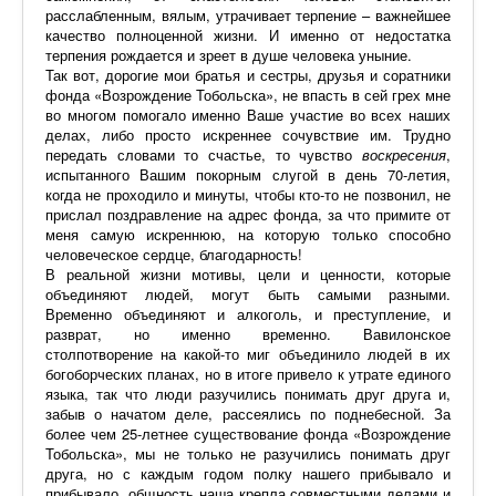
расслабленным, вялым, утрачивает терпение – важнейшее
качество полноценной жизни. И именно от недостатка
терпения рождается и зреет в душе человека уныние.
Так вот, дорогие мои братья и сестры, друзья и соратники
фонда «Возрождение Тобольска», не впасть в сей грех мне
во многом помогало именно Ваше участие во всех наших
делах, либо просто искреннее сочувствие им. Трудно
передать словами то счастье, то чувство
воскресения
,
испытанного Вашим покорным слугой в день 70-летия,
когда не проходило и минуты, чтобы кто-то не позвонил, не
прислал поздравление на адрес фонда, за что примите от
меня самую искреннюю, на которую только способно
человеческое сердце, благодарность!
В реальной жизни мотивы, цели и ценности, которые
объединяют людей, могут быть самыми разными.
Временно объединяют и алкоголь, и преступление, и
разврат, но именно временно. Вавилонское
столпотворение на какой-то миг объединило людей в их
богоборческих планах, но в итоге привело к утрате единого
языка, так что люди разучились понимать друг друга и,
забыв о начатом деле, рассеялись по поднебесной. За
более чем 25-летнее существование фонда «Возрождение
Тобольска», мы не только не разучились понимать друг
друга, но с каждым годом полку нашего прибывало и
прибывало, общность наша крепла совместными делами и