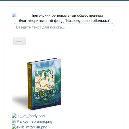
Искать...
Включить/
выключить
навигацию
Главная
О фонде
Онлайн библиотека
Видеоматериалы
Контакты
Сайт проекта Достоевский
Ермаковополе.рф