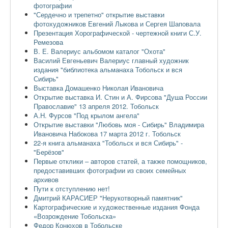
фотографии
"Сердечно и трепетно" открытие выставки
фотохудожников Евгений Лыкова и Сергея Шаповала
Презентация Хорографической - чертежной книги С.У.
Ремезова
В. Е. Валериус альбомом каталог "Охота"
Василий Евгеньевич Валериус главный художник
издания "библиотека альманаха Тобольск и вся
Сибирь"
Выставка Домашенко Николая Ивановича
Открытие выставка И. Стин и А. Фирсова "Душа России
Православие" 13 апреля 2012. Тобольск
А.Н. Фурсов "Под крылом ангела"
Открытие выставки "Любовь моя - Сибирь" Владимира
Ивановича Набокова 17 марта 2012 г. Тобольск
22-я книга альманаха "Тобольск и вся Сибирь" -
"Берёзов"
Первые отклики – авторов статей, а также помощников,
предоставивших фотографии из своих семейных
архивов
Пути к отступлению нет!
Дмитрий КАРАСИЕР "Нерукотворный памятник"
Картографические и художественные издания Фонда
«Возрождение Тобольска»
Федор Конюхов в Тобольске