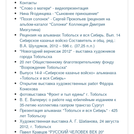
Контакты
"Слово о матери" - видеопрезентация
Нина Ягодинцева - "Сыновнее приношение"
"Поэзя солонок" - Сергей Прокопьев (рецензия на
альбом-каталог "Солонки" Коллекция Дмитрия
Мизгулина)
Рецензия на альманах Тобольск и вся Сибирь. Вып. 14
Сибирское казачье войско Составитель и общ. ред.:
В.А. Шулдяков, 2012 – 596 с. (37,25 п.л.)
"Новогодний вернисаж 2012" - выставка художников
города Тобольска
20 лет Общественному благотворительному фонду
"Возрождение Тобольска"
Выпуск 14-й «Сибирское казачье войско» альманаха
«Тобольск и вся Сибирь»
Открытие выставка художественных работ Фёдора
Конюхова
фотовыставка "Фронт и тыл едины" г. Тобольск
В. Е. Валериус о работе над юбилейным изданием к
35-летию коллектива газпром трансгаз Сургут
Презентация альманах "Тобольск и вся Сибирь" - 425
лет Тобольску
Художественная выставка А. Г. Шабанова, 24 августа
2012, г. Тобольск
Павел Кравцов "РУССКИЙ ЧЕЛОВЕК ВЕК 20"