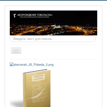
Искать...
Включить/
выключить
навигацию
Главная
О фонде
Онлайн библиотека
Видеоматериалы
Контакты
Сайт проекта Достоевский