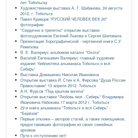
лет Тобольску
Художественная выставка А. Г. Шабанова, 24 августа
2012, г. Тобольск
Павел Кравцов "РУССКИЙ ЧЕЛОВЕК ВЕК 20"
фотографии
"Сердечно и трепетно" открытие выставки
фотохудожников Евгений Лыкова и Сергея Шаповала
Презентация Хорографической - чертежной книги С.У.
Ремезова
В. Е. Валериус альбомом каталог "Охота"
Василий Евгеньевич Валериус главный художник
издания "библиотека альманаха Тобольск и вся
Сибирь"
Выставка Домашенко Николая Ивановича
Открытие выставка И. Стин и А. Фирсова "Душа России
Православие" 13 апреля 2012. Тобольск
А.Н. Фурсов "Под крылом ангела"
Открытие выставки "Любовь моя - Сибирь" Владимира
Ивановича Набокова 17 марта 2012 г. Тобольск
22-я книга альманаха "Тобольск и вся Сибирь" -
"Берёзов"
Первые отклики – авторов статей, а также помощников,
предоставивших фотографии из своих семейных
архивов
Пути к отступлению нет!