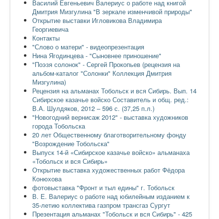
Василий Евгеньевич Валериус о работе над книгой
Дмитрия Мизгулина "В зеркале изменчивой природы"
Открытие выставки Игловикова Владимира
Георгиевича
Контакты
"Слово о матери" - видеопрезентация
Нина Ягодинцева - "Сыновнее приношение"
"Поэзя солонок" - Сергей Прокопьев (рецензия на
альбом-каталог "Солонки" Коллекция Дмитрия
Мизгулина)
Рецензия на альманах Тобольск и вся Сибирь. Вып. 14
Сибирское казачье войско Составитель и общ. ред.:
В.А. Шулдяков, 2012 – 596 с. (37,25 п.л.)
"Новогодний вернисаж 2012" - выставка художников
города Тобольска
20 лет Общественному благотворительному фонду
"Возрождение Тобольска"
Выпуск 14-й «Сибирское казачье войско» альманаха
«Тобольск и вся Сибирь»
Открытие выставка художественных работ Фёдора
Конюхова
фотовыставка "Фронт и тыл едины" г. Тобольск
В. Е. Валериус о работе над юбилейным изданием к
35-летию коллектива газпром трансгаз Сургут
Презентация альманах "Тобольск и вся Сибирь" - 425