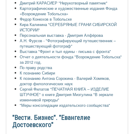
Дмитрий КАРАСИЕР "Нерукотворный памятник"
Картографические и художественные издания Фонда
«Возрождение Тобольска»
Федор Конюхов в Тобольске
Кира Калинина "СЕРЕБРЯНЫЕ ГРАНИ СИБИРСКОЙ
ИСТОРИИ"
Персональная выставка - Дмитрия Алфёрова
А.Н. Фурсов - "Фотографирующий путешественник –
путешествующий фотограф"
Выставка "Фронт и тыл едины - письма с фронта"
Отчет о деятельности фонда "Возрождение Тобольска"
за 2012 год.
По праву родства
К познанию Сибири
К познанию Антона Сорокина - Валерий Хомяков,
доктор филологических наук
Сергей Филатов "ПЕЧАТНАЯ КНИГА – ИЗДЕЛИЕ
ШТУЧНОЕ" о книге Дмитрия Мизгулина "В зеркале
изменчивой природы"
"Меры консолидации издательского сообщества"
"Вести. Бизнес". "Евангелие
Достоевского"