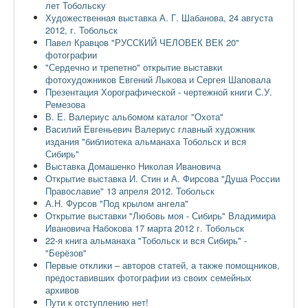
лет Тобольску
Художественная выставка А. Г. Шабанова, 24 августа
2012, г. Тобольск
Павел Кравцов "РУССКИЙ ЧЕЛОВЕК ВЕК 20"
фотографии
"Сердечно и трепетно" открытие выставки
фотохудожников Евгений Лыкова и Сергея Шаповала
Презентация Хорографической - чертежной книги С.У.
Ремезова
В. Е. Валериус альбомом каталог "Охота"
Василий Евгеньевич Валериус главный художник
издания "библиотека альманаха Тобольск и вся
Сибирь"
Выставка Домашенко Николая Ивановича
Открытие выставка И. Стин и А. Фирсова "Душа России
Православие" 13 апреля 2012. Тобольск
А.Н. Фурсов "Под крылом ангела"
Открытие выставки "Любовь моя - Сибирь" Владимира
Ивановича Набокова 17 марта 2012 г. Тобольск
22-я книга альманаха "Тобольск и вся Сибирь" -
"Берёзов"
Первые отклики – авторов статей, а также помощников,
предоставивших фотографии из своих семейных
архивов
Пути к отступлению нет!