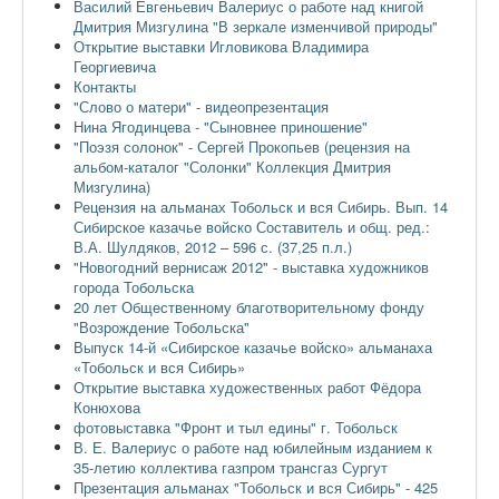
Василий Евгеньевич Валериус о работе над книгой
Дмитрия Мизгулина "В зеркале изменчивой природы"
Открытие выставки Игловикова Владимира
Георгиевича
Контакты
"Слово о матери" - видеопрезентация
Нина Ягодинцева - "Сыновнее приношение"
"Поэзя солонок" - Сергей Прокопьев (рецензия на
альбом-каталог "Солонки" Коллекция Дмитрия
Мизгулина)
Рецензия на альманах Тобольск и вся Сибирь. Вып. 14
Сибирское казачье войско Составитель и общ. ред.:
В.А. Шулдяков, 2012 – 596 с. (37,25 п.л.)
"Новогодний вернисаж 2012" - выставка художников
города Тобольска
20 лет Общественному благотворительному фонду
"Возрождение Тобольска"
Выпуск 14-й «Сибирское казачье войско» альманаха
«Тобольск и вся Сибирь»
Открытие выставка художественных работ Фёдора
Конюхова
фотовыставка "Фронт и тыл едины" г. Тобольск
В. Е. Валериус о работе над юбилейным изданием к
35-летию коллектива газпром трансгаз Сургут
Презентация альманах "Тобольск и вся Сибирь" - 425