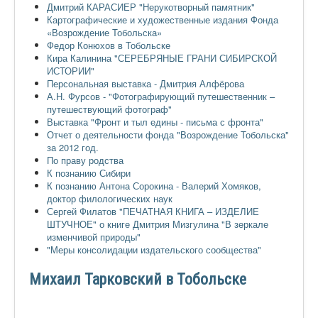
Дмитрий КАРАСИЕР "Нерукотворный памятник"
Картографические и художественные издания Фонда
«Возрождение Тобольска»
Федор Конюхов в Тобольске
Кира Калинина "СЕРЕБРЯНЫЕ ГРАНИ СИБИРСКОЙ
ИСТОРИИ"
Персональная выставка - Дмитрия Алфёрова
А.Н. Фурсов - "Фотографирующий путешественник –
путешествующий фотограф"
Выставка "Фронт и тыл едины - письма с фронта"
Отчет о деятельности фонда "Возрождение Тобольска"
за 2012 год.
По праву родства
К познанию Сибири
К познанию Антона Сорокина - Валерий Хомяков,
доктор филологических наук
Сергей Филатов "ПЕЧАТНАЯ КНИГА – ИЗДЕЛИЕ
ШТУЧНОЕ" о книге Дмитрия Мизгулина "В зеркале
изменчивой природы"
"Меры консолидации издательского сообщества"
Михаил Тарковский в Тобольске