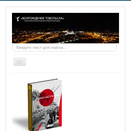
Искать...
Включить/
выключить
навигацию
Главная
О фонде
Онлайн библиотека
Видеоматериалы
Контакты
Сайт проекта Достоевский