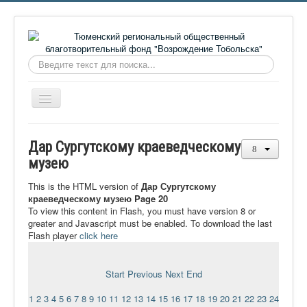
Искать...
Включить/
выключить
навигацию
Главная
Дар Сургутскому краеведческому
О фонде
музею
Онлайн библиотека
This is the HTML version of
Дар Сургутскому
краеведческому музею Page 20
Видеоматериалы
To view this content in Flash, you must have version 8 or
greater and Javascript must be enabled. To download the last
Контакты
Flash player
click here
Сайт проекта Достоевский
Ермаковополе.рф
Start
Previous
Next
End
1
2
3
4
5
6
7
8
9
10
11
12
13
14
15
16
17
18
19
20
21
22
23
24