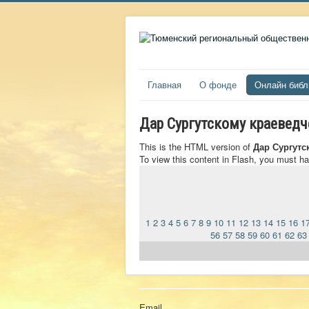
Главная
О фонде
Онлайн библ
Дар Сургутскому краевед
This is the HTML version of
Дар Сургутс
To view this content in Flash, you must h
1
2
3
4
5
6
7
8
9
10
11
12
13
14
15
16
1
56
57
58
59
60
61
62
63
Email