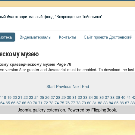
иотека
Видеоматериалы
Контакты
Сайт проекта Достоевский
ческому музею
кому краеведческому музею Page 78
ave version 8 or greater and Javascript must be enabled. To download the las
Start
Previous
Next
End
7
18
19
20
21
22
23
24
25
26
27
28
29
30
31
32
33
34
35
36
37
38
39
40
41
4
64
65
66
67
68
69
70
71
72
73
74
75
76
77
78
79
80
81
82
83
84
85
86
87
88
Joomla gallery
extension. Powered by FlippingBook.