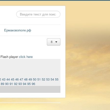
Искать...
Ермаковополе.рф
t Flash player
click here
2
43
44
45
46
47
48
49
50
51
52
53
54
55
89
90
91
92
93
94
95
96