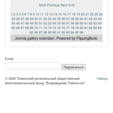
Ермаковополе.рф
Start
Previous
Next
End
1
2
3
4
5
6
7
8
9
10
11
12
13
14
15
16
17
18
19
20
21
22
23
24
25
26
27
28
29
30
31
32
33
34
35
36
37
38
39
40
41
42
43
44
45
46
47
48
49
50
51
52
53
54
55
56
57
58
59
60
61
62
63
64
65
66
67
68
69
70
71
72
73
74
75
76
77
78
79
80
81
82
83
84
85
86
87
88
89
90
91
92
93
94
95
96
Joomla gallery
extension. Powered by FlippingBook.
Email
Подписаться
© 2026 Тюменский региональный общественный
Наверх
благотворительный фонд "Возрождение Тобольска"