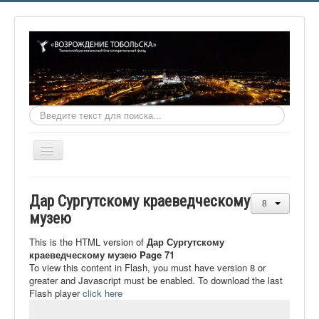
Искать...
Включить/
выключить
навигацию
Главная
Дар Сургутскому краеведческому
О фонде
музею
Онлайн библиотека
This is the HTML version of
Дар Сургутскому
краеведческому музею Page 71
Видеоматериалы
To view this content in Flash, you must have version 8 or
greater and Javascript must be enabled. To download the last
Контакты
Flash player
click here
Сайт проекта Достоевский