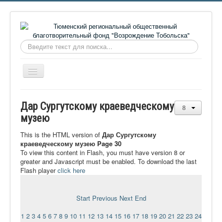
Искать...
Включить/
выключить
навигацию
Главная
Дар Сургутскому краеведческому
О фонде
музею
Онлайн библиотека
This is the HTML version of
Дар Сургутскому
краеведческому музею Page 30
Видеоматериалы
To view this content in Flash, you must have version 8 or
greater and Javascript must be enabled. To download the last
Контакты
Flash player
click here
Сайт проекта Достоевский
Ермаковополе.рф
Start
Previous
Next
End
1
2
3
4
5
6
7
8
9
10
11
12
13
14
15
16
17
18
19
20
21
22
23
24