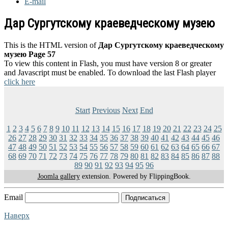
E-mail
Дар Сургутскому краеведческому музею
This is the HTML version of
Дар Сургутскому краеведческому
музею Page 57
To view this content in Flash, you must have version 8 or greater
and Javascript must be enabled. To download the last Flash player
click here
Start
Previous
Next
End
1
2
3
4
5
6
7
8
9
10
11
12
13
14
15
16
17
18
19
20
21
22
23
24
25
26
27
28
29
30
31
32
33
34
35
36
37
38
39
40
41
42
43
44
45
46
47
48
49
50
51
52
53
54
55
56
57
58
59
60
61
62
63
64
65
66
67
68
69
70
71
72
73
74
75
76
77
78
79
80
81
82
83
84
85
86
87
88
89
90
91
92
93
94
95
96
Joomla gallery
extension. Powered by FlippingBook.
Email
Подписаться
Наверх