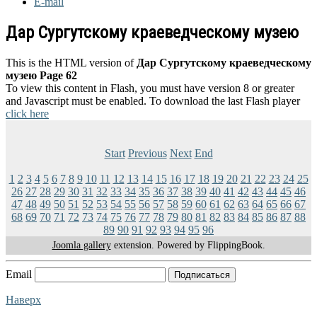
E-mail
Дар Сургутскому краеведческому музею
This is the HTML version of
Дар Сургутскому краеведческому
музею Page 62
To view this content in Flash, you must have version 8 or greater
and Javascript must be enabled. To download the last Flash player
click here
Start
Previous
Next
End
1
2
3
4
5
6
7
8
9
10
11
12
13
14
15
16
17
18
19
20
21
22
23
24
25
26
27
28
29
30
31
32
33
34
35
36
37
38
39
40
41
42
43
44
45
46
47
48
49
50
51
52
53
54
55
56
57
58
59
60
61
62
63
64
65
66
67
68
69
70
71
72
73
74
75
76
77
78
79
80
81
82
83
84
85
86
87
88
89
90
91
92
93
94
95
96
Joomla gallery
extension. Powered by FlippingBook.
Email
Подписаться
Наверх