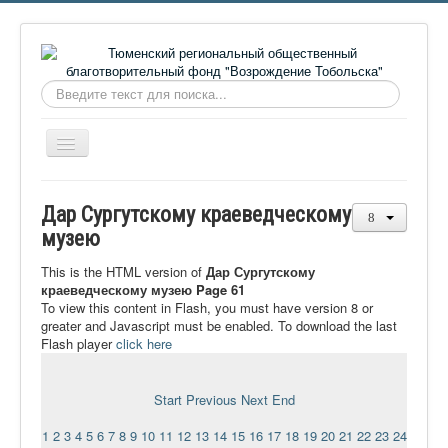
Искать...
Включить/
выключить
навигацию
Главная
Дар Сургутскому краеведческому
О фонде
музею
Онлайн библиотека
This is the HTML version of
Дар Сургутскому
краеведческому музею Page 61
Видеоматериалы
To view this content in Flash, you must have version 8 or
greater and Javascript must be enabled. To download the last
Контакты
Flash player
click here
Сайт проекта Достоевский
Ермаковополе.рф
Start
Previous
Next
End
1
2
3
4
5
6
7
8
9
10
11
12
13
14
15
16
17
18
19
20
21
22
23
24