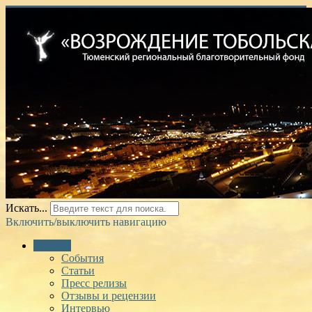
Искать...
Включить/выключить навигацию
Главная
События
Статьи
Пресс релизы
Отзывы и рецензии
Интервью