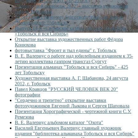
Шулдяков, 2012 – 596 с. (37,25 п.л.)
"Новогодний вернисаж 2012" - выставка художников
города Тобольска
20 лет Общественному благотворительному фонду
"Возрождение Тобольска"
Выпуск 14-й «Сибирское казачье войско» альманаха
«Тобольск и вся Сибирь»
Открытие выставка художественных работ Фёдора
Конюхова
фотовыставка "Фронт и тыл едины" г. Тобольск
В. Е. Валериус о работе над юбилейным изданием к 35-
летию коллектива газпром трансгаз Сургут
Презентация альманах "Тобольск и вся Сибирь" - 425
лет Тобольску
Художественная выставка А. Г. Шабанова, 24 августа
2012, г. Тобольск
Павел Кравцов "РУССКИЙ ЧЕЛОВЕК ВЕК 20"
фотографии
"Сердечно и трепетно" открытие выставки
фотохудожников Евгений Лыкова и Сергея Шаповала
Презентация Хорографической - чертежной книги С.У.
Ремезова
В. Е. Валериус альбомом каталог "Охота"
Василий Евгеньевич Валериус главный художник
издания "библиотека альманаха Тобольск и вся Сибирь"