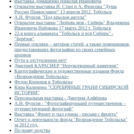
Выставка Домашенко Николая Ивановича
Открытие выставка И. Стин и А. Фирсова "Душа
России Православие" 13 апреля 2012. Тобольск
А.Н. Фурсов "Под крылом ангела"
Открытие выставки "Любовь моя - Сибирь" Владимира
Ивановича Набокова 17 марта 2012 г. Тобольск
22-я книга альманаха "Тобольск и вся Сибирь" -
"Берёзов"
Первые отклики – авторов статей, а также помощников,
предоставивших фотографии из своих семейных
архивов
Пути к отступлению нет!
Дмитрий КАРАСИЕР "Нерукотворный памятник"
Картографические и художественные издания Фонда
«Возрождение Тобольска»
Федор Конюхов в Тобольске
Кира Калинина "СЕРЕБРЯНЫЕ ГРАНИ СИБИРСКОЙ
ИСТОРИИ"
Персональная выставка - Дмитрия Алфёрова
А.Н. Фурсов - "Фотографирующий путешественник –
путешествующий фотограф"
Выставка "Фронт и тыл едины - письма с фронта"
Отчет о деятельности фонда "Возрождение Тобольска"
за 2012 год.
По праву родства