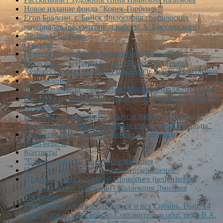
Новое издание фонда "Конек-Горбунок"
Егор Бралгин, г. Бийск Философия графических
материалов (рассматривая работы А. Бакулевского)
Людмила Козлова
О фонде
Новое издание фонда фотоальбом "Избранные
фотографии" - Ирина Стин и Фирсов Анатолий
Художественная выставка Николая и Людмилы Статных
Возрождение
"Слово о матери" - репортаж. Москва 4 июля 2012 года
Выставка коллекционера графики Владимира Гурьевича
Беликова
Василий Евгеньевич Валериус о работе над книгой
Дмитрия Мизгулина "В зеркале изменчивой природы"
Открытие выставки Игловикова Владимира
Георгиевича
Контакты
"Слово о матери" - видеопрезентация
Нина Ягодинцева - "Сыновнее приношение"
"Поэзя солонок" - Сергей Прокопьев (рецензия на
альбом-каталог "Солонки" Коллекция Дмитрия
Мизгулина)
Рецензия на альманах Тобольск и вся Сибирь. Вып. 14
Сибирское казачье войско Составитель и общ. ред.: В.А.