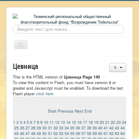
Искать...
Включить/
выключить
навигацию
Главная
Цевница
О фонде
This is the HTML version of
Цевница Page 140
Онлайн библиотека
To view this content in Flash, you must have version 8 or
greater and Javascript must be enabled. To download the last
Видеоматериалы
Flash player
click here
Контакты
Start
Previous
Next
End
Сайт проекта Достоевский
1
2
3
4
5
6
7
8
9
10
11
12
13
14
15
16
17
18
19
20
21
22
23
24
Ермаковополе.рф
25
26
27
28
29
30
31
32
33
34
35
36
37
38
39
40
41
42
43
44
45
46
47
48
49
50
51
52
53
54
55
56
57
58
59
60
61
62
63
64
65
66
67
68
69
70
71
72
73
74
75
76
77
78
79
80
81
82
83
84