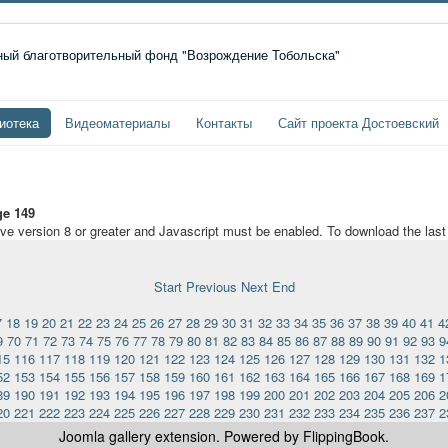
иотека
Видеоматериалы
Контакты
Сайт проекта Достоевский
e 149
ave version 8 or greater and Javascript must be enabled. To download the las
Start
Previous
Next
End
7
18
19
20
21
22
23
24
25
26
27
28
29
30
31
32
33
34
35
36
37
38
39
40
41
4
9
70
71
72
73
74
75
76
77
78
79
80
81
82
83
84
85
86
87
88
89
90
91
92
93
9
15
116
117
118
119
120
121
122
123
124
125
126
127
128
129
130
131
132
1
52
153
154
155
156
157
158
159
160
161
162
163
164
165
166
167
168
169
1
89
190
191
192
193
194
195
196
197
198
199
200
201
202
203
204
205
206
2
20
221
222
223
224
225
226
227
228
229
230
231
232
233
234
235
236
237
2
Joomla gallery
extension. Powered by FlippingBook.