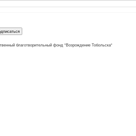
одписаться
твенный благотворительный фонд "Возрождение Тобольска"