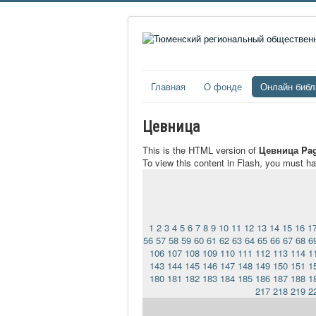
Главная
О фонде
Онлайн библ
Цевница
This is the HTML version of
Цевница Pag
To view this content in Flash, you must h
1
2
3
4
5
6
7
8
9
10
11
12
13
14
15
16
1
56
57
58
59
60
61
62
63
64
65
66
67
68
6
106
107
108
109
110
111
112
113
114
1
143
144
145
146
147
148
149
150
151
1
180
181
182
183
184
185
186
187
188
1
217
218
219
2