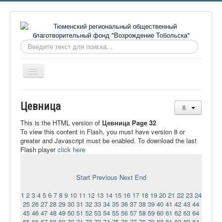
Искать...
Включить/
выключить
навигацию
Главная
Цевница
О фонде
This is the HTML version of
Цевница Page 32
Онлайн библиотека
To view this content in Flash, you must have version 8 or
greater and Javascript must be enabled. To download the last
Видеоматериалы
Flash player
click here
Контакты
Start
Previous
Next
End
Сайт проекта Достоевский
1
2
3
4
5
6
7
8
9
10
11
12
13
14
15
16
17
18
19
20
21
22
23
24
Ермаковополе.рф
25
26
27
28
29
30
31
32
33
34
35
36
37
38
39
40
41
42
43
44
45
46
47
48
49
50
51
52
53
54
55
56
57
58
59
60
61
62
63
64
65
66
67
68
69
70
71
72
73
74
75
76
77
78
79
80
81
82
83
84