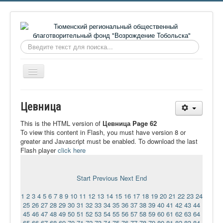
Искать...
Включить/
выключить
навигацию
Главная
Цевница
О фонде
This is the HTML version of
Цевница Page 62
Онлайн библиотека
To view this content in Flash, you must have version 8 or
greater and Javascript must be enabled. To download the last
Видеоматериалы
Flash player
click here
Контакты
Start
Previous
Next
End
Сайт проекта Достоевский
1
2
3
4
5
6
7
8
9
10
11
12
13
14
15
16
17
18
19
20
21
22
23
24
Ермаковополе.рф
25
26
27
28
29
30
31
32
33
34
35
36
37
38
39
40
41
42
43
44
45
46
47
48
49
50
51
52
53
54
55
56
57
58
59
60
61
62
63
64
65
66
67
68
69
70
71
72
73
74
75
76
77
78
79
80
81
82
83
84