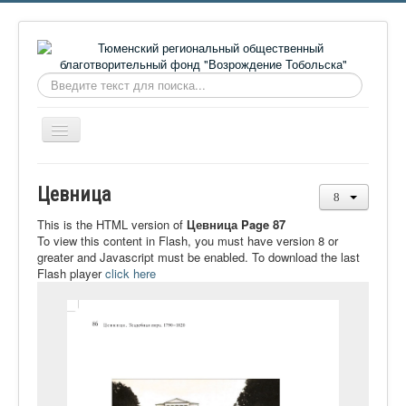
Искать...
Включить/
выключить
навигацию
Главная
Цевница
О фонде
This is the HTML version of
Цевница Page 87
Онлайн библиотека
To view this content in Flash, you must have version 8 or
greater and Javascript must be enabled. To download the last
Видеоматериалы
Flash player
click here
Контакты
Сайт проекта Достоевский
Ермаковополе.рф