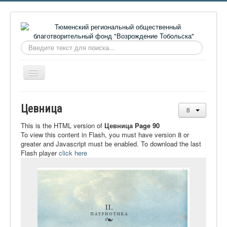
Искать...
Включить/
выключить
навигацию
Главная
Цевница
О фонде
This is the HTML version of
Цевница Page 90
Онлайн библиотека
To view this content in Flash, you must have version 8 or
greater and Javascript must be enabled. To download the last
Видеоматериалы
Flash player
click here
Контакты
Сайт проекта Достоевский
Ермаковополе.рф