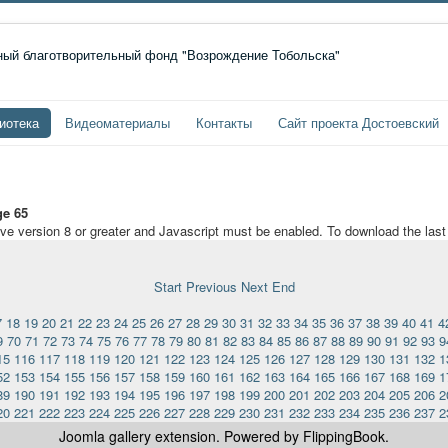
иотека
Видеоматериалы
Контакты
Сайт проекта Достоевский
e 65
ave version 8 or greater and Javascript must be enabled. To download the las
Start
Previous
Next
End
7
18
19
20
21
22
23
24
25
26
27
28
29
30
31
32
33
34
35
36
37
38
39
40
41
4
9
70
71
72
73
74
75
76
77
78
79
80
81
82
83
84
85
86
87
88
89
90
91
92
93
9
15
116
117
118
119
120
121
122
123
124
125
126
127
128
129
130
131
132
1
52
153
154
155
156
157
158
159
160
161
162
163
164
165
166
167
168
169
1
89
190
191
192
193
194
195
196
197
198
199
200
201
202
203
204
205
206
2
20
221
222
223
224
225
226
227
228
229
230
231
232
233
234
235
236
237
2
Joomla gallery
extension. Powered by FlippingBook.