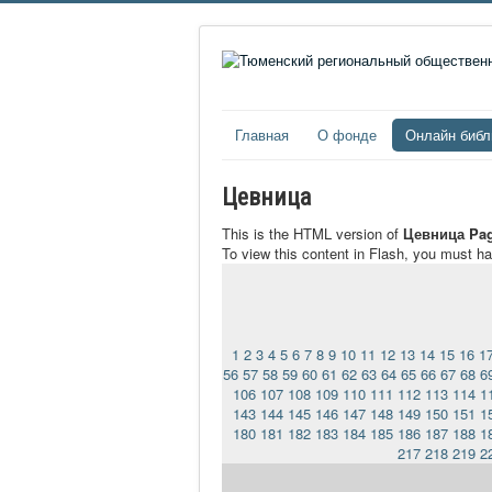
Главная
О фонде
Онлайн библ
Цевница
This is the HTML version of
Цевница Pag
To view this content in Flash, you must h
1
2
3
4
5
6
7
8
9
10
11
12
13
14
15
16
1
56
57
58
59
60
61
62
63
64
65
66
67
68
6
106
107
108
109
110
111
112
113
114
1
143
144
145
146
147
148
149
150
151
1
180
181
182
183
184
185
186
187
188
1
217
218
219
2