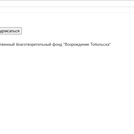
одписаться
твенный благотворительный фонд "Возрождение Тобольска"