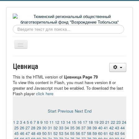
Искать...
Включить/
выключить
навигацию
Главная
Цевница
О фонде
This is the HTML version of
Цевница Page 79
Онлайн библиотека
To view this content in Flash, you must have version 8 or
greater and Javascript must be enabled. To download the last
Видеоматериалы
Flash player
click here
Контакты
Start
Previous
Next
End
Сайт проекта Достоевский
1
2
3
4
5
6
7
8
9
10
11
12
13
14
15
16
17
18
19
20
21
22
23
24
Ермаковополе.рф
25
26
27
28
29
30
31
32
33
34
35
36
37
38
39
40
41
42
43
44
45
46
47
48
49
50
51
52
53
54
55
56
57
58
59
60
61
62
63
64
65
66
67
68
69
70
71
72
73
74
75
76
77
78
79
80
81
82
83
84