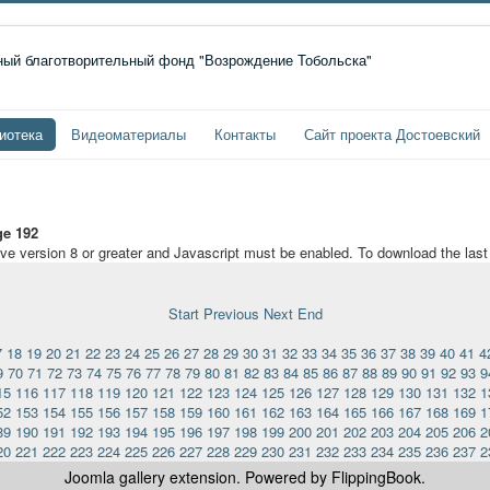
иотека
Видеоматериалы
Контакты
Сайт проекта Достоевский
e 192
ave version 8 or greater and Javascript must be enabled. To download the las
Start
Previous
Next
End
7
18
19
20
21
22
23
24
25
26
27
28
29
30
31
32
33
34
35
36
37
38
39
40
41
4
9
70
71
72
73
74
75
76
77
78
79
80
81
82
83
84
85
86
87
88
89
90
91
92
93
9
15
116
117
118
119
120
121
122
123
124
125
126
127
128
129
130
131
132
1
52
153
154
155
156
157
158
159
160
161
162
163
164
165
166
167
168
169
1
89
190
191
192
193
194
195
196
197
198
199
200
201
202
203
204
205
206
2
20
221
222
223
224
225
226
227
228
229
230
231
232
233
234
235
236
237
2
Joomla gallery
extension. Powered by FlippingBook.