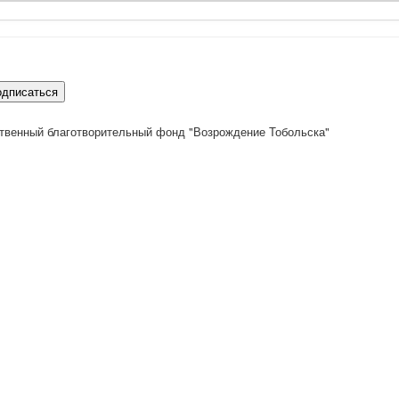
одписаться
твенный благотворительный фонд "Возрождение Тобольска"