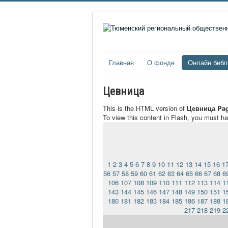
Главная
О фонде
Онлайн библ
Цевница
This is the HTML version of
Цевница Pag
To view this content in Flash, you must h
1
2
3
4
5
6
7
8
9
10
11
12
13
14
15
16
1
56
57
58
59
60
61
62
63
64
65
66
67
68
6
106
107
108
109
110
111
112
113
114
1
143
144
145
146
147
148
149
150
151
1
180
181
182
183
184
185
186
187
188
1
217
218
219
2