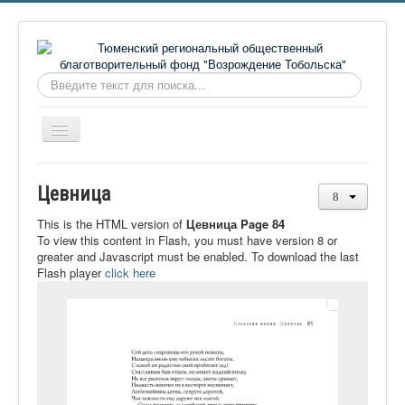
Искать...
Включить/
выключить
навигацию
Главная
Цевница
О фонде
This is the HTML version of
Цевница Page 84
Онлайн библиотека
To view this content in Flash, you must have version 8 or
greater and Javascript must be enabled. To download the last
Видеоматериалы
Flash player
click here
Контакты
Сайт проекта Достоевский
Ермаковополе.рф