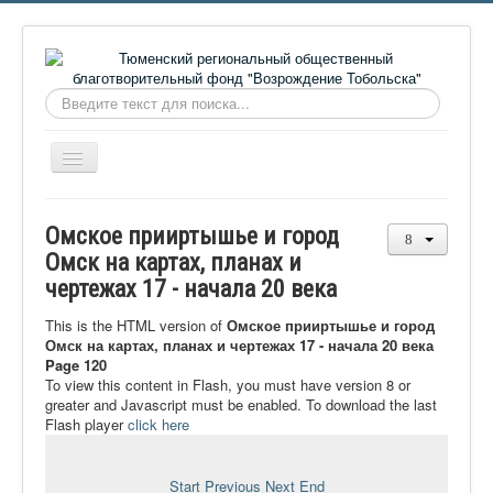
Искать...
Включить/
выключить
навигацию
Главная
Омское прииртышье и город
О фонде
Омск на картах, планах и
чертежах 17 - начала 20 века
Онлайн библиотека
Видеоматериалы
This is the HTML version of
Омское прииртышье и город
Омск на картах, планах и чертежах 17 - начала 20 века
Контакты
Page 120
To view this content in Flash, you must have version 8 or
Сайт проекта Достоевский
greater and Javascript must be enabled. To download the last
Flash player
click here
Ермаковополе.рф
Start
Previous
Next
End