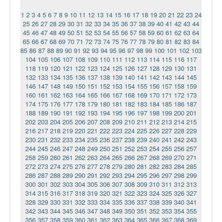
1
2
3
4
5
6
7
8
9
10
11
12
13
14
15
16
17
18
19
20
21
22
23
24
25
26
27
28
29
30
31
32
33
34
35
36
37
38
39
40
41
42
43
44
45
46
47
48
49
50
51
52
53
54
55
56
57
58
59
60
61
62
63
64
65
66
67
68
69
70
71
72
73
74
75
76
77
78
79
80
81
82
83
84
85
86
87
88
89
90
91
92
93
94
95
96
97
98
99
100
101
102
103
104
105
106
107
108
109
110
111
112
113
114
115
116
117
118
119
120
121
122
123
124
125
126
127
128
129
130
131
132
133
134
135
136
137
138
139
140
141
142
143
144
145
146
147
148
149
150
151
152
153
154
155
156
157
158
159
160
161
162
163
164
165
166
167
168
169
170
171
172
173
174
175
176
177
178
179
180
181
182
183
184
185
186
187
188
189
190
191
192
193
194
195
196
197
198
199
200
201
202
203
204
205
206
207
208
209
210
211
212
213
214
215
216
217
218
219
220
221
222
223
224
225
226
227
228
229
230
231
232
233
234
235
236
237
238
239
240
241
242
243
244
245
246
247
248
249
250
251
252
253
254
255
256
257
258
259
260
261
262
263
264
265
266
267
268
269
270
271
272
273
274
275
276
277
278
279
280
281
282
283
284
285
286
287
288
289
290
291
292
293
294
295
296
297
298
299
300
301
302
303
304
305
306
307
308
309
310
311
312
313
314
315
316
317
318
319
320
321
322
323
324
325
326
327
328
329
330
331
332
333
334
335
336
337
338
339
340
341
342
343
344
345
346
347
348
349
350
351
352
353
354
355
356
357
358
359
360
361
362
363
364
365
366
367
368
369