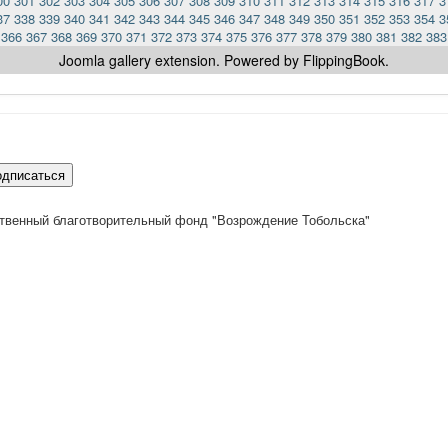
00
301
302
303
304
305
306
307
308
309
310
311
312
313
314
315
316
317
3
37
338
339
340
341
342
343
344
345
346
347
348
349
350
351
352
353
354
3
366
367
368
369
370
371
372
373
374
375
376
377
378
379
380
381
382
383
Joomla gallery
extension. Powered by FlippingBook.
одписаться
твенный благотворительный фонд "Возрождение Тобольска"