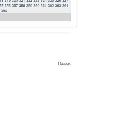
18
319
320
321
322
323
324
325
326
327
55
356
357
358
359
360
361
362
363
364
384
Наверх