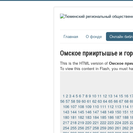
Главная
О фонде
Онлайн библ
Омское прииртышье и город
This is the HTML version of
Омское прии
To view this content in Flash, you must h
1
2
3
4
5
6
7
8
9
10
11
12
13
14
15
16
1
56
57
58
59
60
61
62
63
64
65
66
67
68
6
106
107
108
109
110
111
112
113
114
1
143
144
145
146
147
148
149
150
151
1
180
181
182
183
184
185
186
187
188
1
217
218
219
220
221
222
223
224
225
2
254
255
256
257
258
259
260
261
262
2