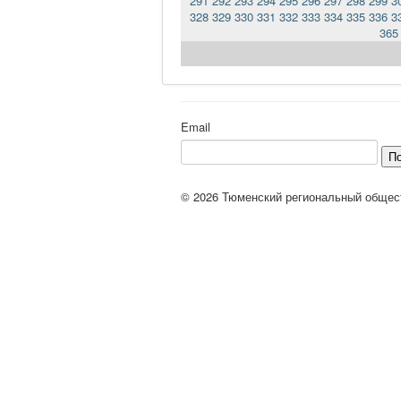
291
292
293
294
295
296
297
298
299
3
328
329
330
331
332
333
334
335
336
3
365
Email
П
© 2026 Тюменский региональный общес