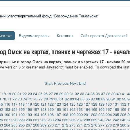
иотека
Видеоматериалы
Контакты
Сайт проекта Достоевский
 Омск на картах, планах и чертежах 17 - начал
ртышье и город Омск на картах, планах и чертежах 17 - начала 20 в
ave version 8 or greater and Javascript must be enabled. To download the las
Start
Previous
Next
End
7
18
19
20
21
22
23
24
25
26
27
28
29
30
31
32
33
34
35
36
37
38
39
40
41
4
9
70
71
72
73
74
75
76
77
78
79
80
81
82
83
84
85
86
87
88
89
90
91
92
93
9
15
116
117
118
119
120
121
122
123
124
125
126
127
128
129
130
131
132
1
52
153
154
155
156
157
158
159
160
161
162
163
164
165
166
167
168
169
1
89
190
191
192
193
194
195
196
197
198
199
200
201
202
203
204
205
206
2
26
227
228
229
230
231
232
233
234
235
236
237
238
239
240
241
242
243
2
63
264
265
266
267
268
269
270
271
272
273
274
275
276
277
278
279
280
2