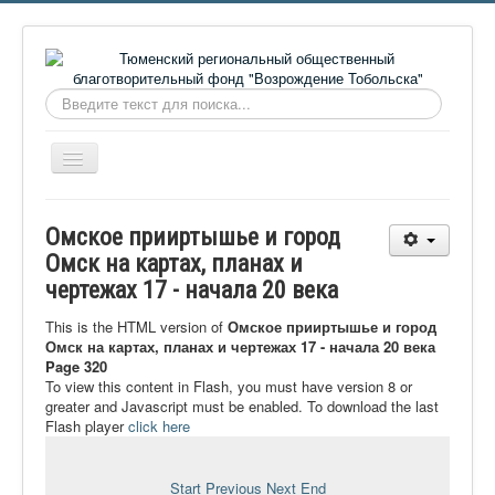
Искать...
Включить/
выключить
навигацию
Главная
Омское прииртышье и город
О фонде
Омск на картах, планах и
чертежах 17 - начала 20 века
Онлайн библиотека
Видеоматериалы
This is the HTML version of
Омское прииртышье и город
Омск на картах, планах и чертежах 17 - начала 20 века
Контакты
Page 320
To view this content in Flash, you must have version 8 or
Сайт проекта Достоевский
greater and Javascript must be enabled. To download the last
Flash player
click here
Ермаковополе.рф
Start
Previous
Next
End