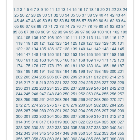
1
2
3
4
5
6
7
8
9
10
11
12
13
14
15
16
17
18
19
20
21
22
23
24
25
26
27
28
29
30
31
32
33
34
35
36
37
38
39
40
41
42
43
44
45
46
47
48
49
50
51
52
53
54
55
56
57
58
59
60
61
62
63
64
65
66
67
68
69
70
71
72
73
74
75
76
77
78
79
80
81
82
83
84
85
86
87
88
89
90
91
92
93
94
95
96
97
98
99
100
101
102
103
104
105
106
107
108
109
110
111
112
113
114
115
116
117
118
119
120
121
122
123
124
125
126
127
128
129
130
131
132
133
134
135
136
137
138
139
140
141
142
143
144
145
146
147
148
149
150
151
152
153
154
155
156
157
158
159
160
161
162
163
164
165
166
167
168
169
170
171
172
173
174
175
176
177
178
179
180
181
182
183
184
185
186
187
188
189
190
191
192
193
194
195
196
197
198
199
200
201
202
203
204
205
206
207
208
209
210
211
212
213
214
215
216
217
218
219
220
221
222
223
224
225
226
227
228
229
230
231
232
233
234
235
236
237
238
239
240
241
242
243
244
245
246
247
248
249
250
251
252
253
254
255
256
257
258
259
260
261
262
263
264
265
266
267
268
269
270
271
272
273
274
275
276
277
278
279
280
281
282
283
284
285
286
287
288
289
290
291
292
293
294
295
296
297
298
299
300
301
302
303
304
305
306
307
308
309
310
311
312
313
314
315
316
317
318
319
320
321
322
323
324
325
326
327
328
329
330
331
332
333
334
335
336
337
338
339
340
341
342
343
344
345
346
347
348
349
350
351
352
353
354
355
356
357
358
359
360
361
362
363
364
365
366
367
368
369