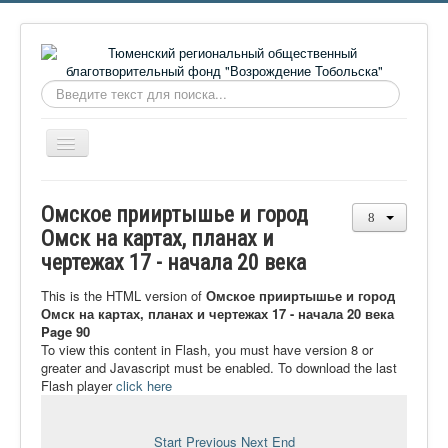
Искать...
Включить/
выключить
навигацию
Главная
Омское прииртышье и город
О фонде
Омск на картах, планах и
чертежах 17 - начала 20 века
Онлайн библиотека
Видеоматериалы
This is the HTML version of
Омское прииртышье и город
Омск на картах, планах и чертежах 17 - начала 20 века
Контакты
Page 90
To view this content in Flash, you must have version 8 or
Сайт проекта Достоевский
greater and Javascript must be enabled. To download the last
Flash player
click here
Ермаковополе.рф
Start
Previous
Next
End