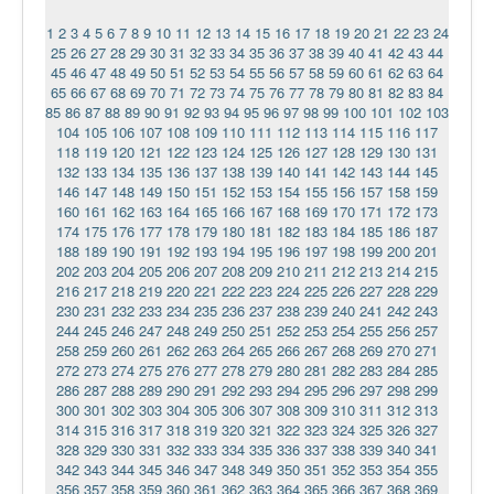
1
2
3
4
5
6
7
8
9
10
11
12
13
14
15
16
17
18
19
20
21
22
23
24
25
26
27
28
29
30
31
32
33
34
35
36
37
38
39
40
41
42
43
44
45
46
47
48
49
50
51
52
53
54
55
56
57
58
59
60
61
62
63
64
65
66
67
68
69
70
71
72
73
74
75
76
77
78
79
80
81
82
83
84
85
86
87
88
89
90
91
92
93
94
95
96
97
98
99
100
101
102
103
104
105
106
107
108
109
110
111
112
113
114
115
116
117
118
119
120
121
122
123
124
125
126
127
128
129
130
131
132
133
134
135
136
137
138
139
140
141
142
143
144
145
146
147
148
149
150
151
152
153
154
155
156
157
158
159
160
161
162
163
164
165
166
167
168
169
170
171
172
173
174
175
176
177
178
179
180
181
182
183
184
185
186
187
188
189
190
191
192
193
194
195
196
197
198
199
200
201
202
203
204
205
206
207
208
209
210
211
212
213
214
215
216
217
218
219
220
221
222
223
224
225
226
227
228
229
230
231
232
233
234
235
236
237
238
239
240
241
242
243
244
245
246
247
248
249
250
251
252
253
254
255
256
257
258
259
260
261
262
263
264
265
266
267
268
269
270
271
272
273
274
275
276
277
278
279
280
281
282
283
284
285
286
287
288
289
290
291
292
293
294
295
296
297
298
299
300
301
302
303
304
305
306
307
308
309
310
311
312
313
314
315
316
317
318
319
320
321
322
323
324
325
326
327
328
329
330
331
332
333
334
335
336
337
338
339
340
341
342
343
344
345
346
347
348
349
350
351
352
353
354
355
356
357
358
359
360
361
362
363
364
365
366
367
368
369