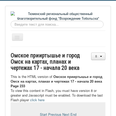
Искать...
Включить/
выключить
навигацию
Главная
Омское прииртышье и город
О фонде
Омск на картах, планах и
чертежах 17 - начала 20 века
Онлайн библиотека
Видеоматериалы
This is the HTML version of
Омское прииртышье и город
Омск на картах, планах и чертежах 17 - начала 20 века
Контакты
Page 233
To view this content in Flash, you must have version 8 or
Сайт проекта Достоевский
greater and Javascript must be enabled. To download the last
Flash player
click here
Ермаковополе.рф
Start
Previous
Next
End