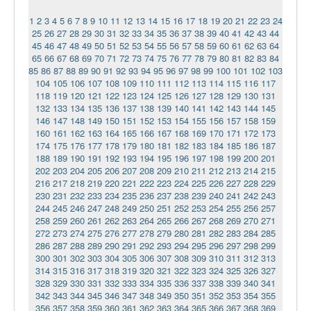
1
2
3
4
5
6
7
8
9
10
11
12
13
14
15
16
17
18
19
20
21
22
23
24
25
26
27
28
29
30
31
32
33
34
35
36
37
38
39
40
41
42
43
44
45
46
47
48
49
50
51
52
53
54
55
56
57
58
59
60
61
62
63
64
65
66
67
68
69
70
71
72
73
74
75
76
77
78
79
80
81
82
83
84
85
86
87
88
89
90
91
92
93
94
95
96
97
98
99
100
101
102
103
104
105
106
107
108
109
110
111
112
113
114
115
116
117
118
119
120
121
122
123
124
125
126
127
128
129
130
131
132
133
134
135
136
137
138
139
140
141
142
143
144
145
146
147
148
149
150
151
152
153
154
155
156
157
158
159
160
161
162
163
164
165
166
167
168
169
170
171
172
173
174
175
176
177
178
179
180
181
182
183
184
185
186
187
188
189
190
191
192
193
194
195
196
197
198
199
200
201
202
203
204
205
206
207
208
209
210
211
212
213
214
215
216
217
218
219
220
221
222
223
224
225
226
227
228
229
230
231
232
233
234
235
236
237
238
239
240
241
242
243
244
245
246
247
248
249
250
251
252
253
254
255
256
257
258
259
260
261
262
263
264
265
266
267
268
269
270
271
272
273
274
275
276
277
278
279
280
281
282
283
284
285
286
287
288
289
290
291
292
293
294
295
296
297
298
299
300
301
302
303
304
305
306
307
308
309
310
311
312
313
314
315
316
317
318
319
320
321
322
323
324
325
326
327
328
329
330
331
332
333
334
335
336
337
338
339
340
341
342
343
344
345
346
347
348
349
350
351
352
353
354
355
356
357
358
359
360
361
362
363
364
365
366
367
368
369