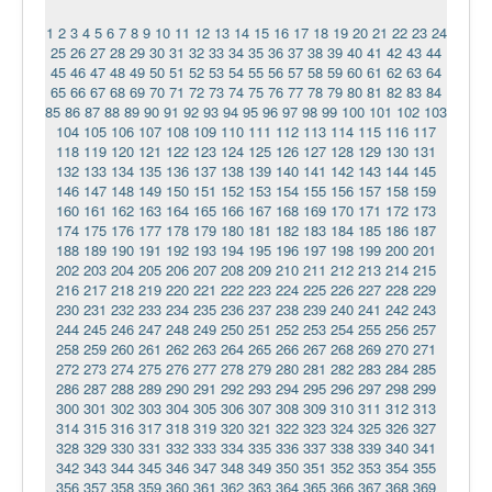
1
2
3
4
5
6
7
8
9
10
11
12
13
14
15
16
17
18
19
20
21
22
23
24
25
26
27
28
29
30
31
32
33
34
35
36
37
38
39
40
41
42
43
44
45
46
47
48
49
50
51
52
53
54
55
56
57
58
59
60
61
62
63
64
65
66
67
68
69
70
71
72
73
74
75
76
77
78
79
80
81
82
83
84
85
86
87
88
89
90
91
92
93
94
95
96
97
98
99
100
101
102
103
104
105
106
107
108
109
110
111
112
113
114
115
116
117
118
119
120
121
122
123
124
125
126
127
128
129
130
131
132
133
134
135
136
137
138
139
140
141
142
143
144
145
146
147
148
149
150
151
152
153
154
155
156
157
158
159
160
161
162
163
164
165
166
167
168
169
170
171
172
173
174
175
176
177
178
179
180
181
182
183
184
185
186
187
188
189
190
191
192
193
194
195
196
197
198
199
200
201
202
203
204
205
206
207
208
209
210
211
212
213
214
215
216
217
218
219
220
221
222
223
224
225
226
227
228
229
230
231
232
233
234
235
236
237
238
239
240
241
242
243
244
245
246
247
248
249
250
251
252
253
254
255
256
257
258
259
260
261
262
263
264
265
266
267
268
269
270
271
272
273
274
275
276
277
278
279
280
281
282
283
284
285
286
287
288
289
290
291
292
293
294
295
296
297
298
299
300
301
302
303
304
305
306
307
308
309
310
311
312
313
314
315
316
317
318
319
320
321
322
323
324
325
326
327
328
329
330
331
332
333
334
335
336
337
338
339
340
341
342
343
344
345
346
347
348
349
350
351
352
353
354
355
356
357
358
359
360
361
362
363
364
365
366
367
368
369