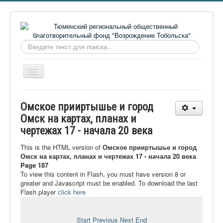
Искать...
Включить/
выключить
навигацию
Главная
Омское прииртышье и город
О фонде
Омск на картах, планах и
чертежах 17 - начала 20 века
Онлайн библиотека
Видеоматериалы
This is the HTML version of
Омское прииртышье и город
Омск на картах, планах и чертежах 17 - начала 20 века
Контакты
Page 187
To view this content in Flash, you must have version 8 or
Сайт проекта Достоевский
greater and Javascript must be enabled. To download the last
Flash player
click here
Ермаковополе.рф
Start
Previous
Next
End